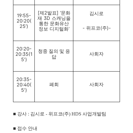
[제2발표] ‘문화
김시로
19:55-
재 3D 스캐닝을
20:20(
통한 문화유산
25‘)
- 위프코(주)-
정보 디지털화’
20:20-
청중 질의 및 응
20:35(1
사회자
답
5')
20:35-
20:40(
폐회
사회자
5')
■ 강사 : 김시로 - 위프코(주) HDS 사업개발팀
■ 접수 안내