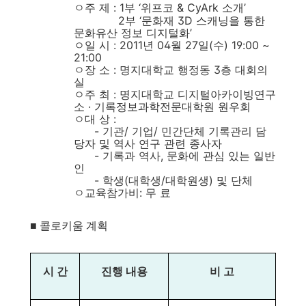
ㅇ주 제 :
1부 ‘위프코 & CyArk 소개’
2부 ‘문화재 3D 스캐닝을 통한
문화유산 정보 디지털화’
ㅇ일 시 : 2011년 04월 27일(수) 19:00 ~
21:00
ㅇ장 소 : 명지대학교 행정동 3층 대회의
실
ㅇ주 최 : 명지대학교 디지털아카이빙연구
소 · 기록정보과학전문대학원 원우회
ㅇ대 상 :
- 기관/ 기업/ 민간단체 기록관리 담
당자 및 역사 연구 관련 종사자
- 기록과 역사, 문화에 관심 있는 일반
인
- 학생(대학생/대학원생) 및 단체
ㅇ교육참가비: 무 료
■ 콜로키움 계획
시 간
진행 내용
비 고