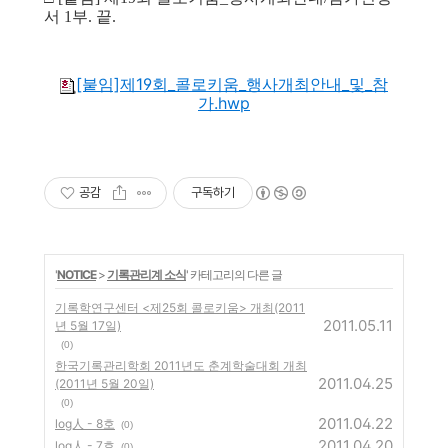
서 1부. 끝.
[붙임]제19회_콜로키움_행사개최안내_및_참
가.hwp
공감
구독하기
'
NOTICE
>
기록관리계 소식
' 카테고리의 다른 글
기록학연구센터 <제25회 콜로키움> 개최(2011
2011.05.11
년 5월 17일)
(0)
한국기록관리학회 2011년도 춘계학술대회 개최
2011.04.25
(2011년 5월 20일)
(0)
2011.04.22
log人 - 8호
(0)
2011.04.20
log人 - 7호
(0)