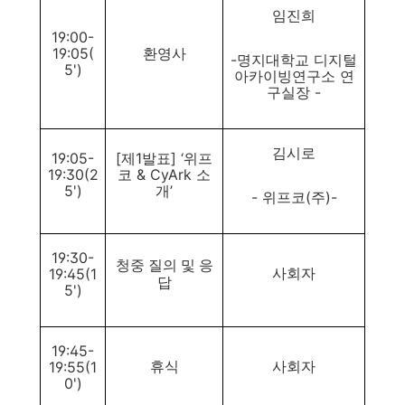
임진희
19:00-
19:05(
환영사
-명지대학교 디지털
5')
아카이빙연구소 연
구실장 -
김시로
19:05-
[제1발표] ‘위프
19:30(2
코 & CyArk 소
5')
개’
- 위프코(주)-
19:30-
청중 질의 및 응
19:45(1
사회자
답
5')
19:45-
19:55(1
휴식
사회자
0')