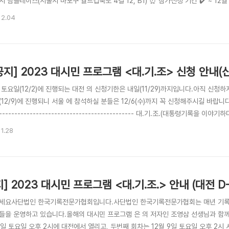
 팀플레이스(서울시 마포구 월드컵북로 4길 12, B1) ⏰ 참가신청 기간 ✔️ ~ 12월 
s://forms.gle/QbvKz9pvZy5ed2Gq8🧑‍🤝‍🧑대상 및 인원 ✔️ 기록에 
12.04
청이 확정된 분들께 별도로 안내문자가 발송됩니다. * 2023 대시..
공지] 2023 대시민 프로그램 <대.기.조> 신청 안내(신
토요일(12/2)에 진행되는 대전 의 신청기한은 내일(11/29)까지입니다.아직 신청
12/9)에 진행되니 서울 에 참석하실 분들은 12/6(수)까지 꼭 신청해주시길 바랍니다!---------
--------------------------------------------- 대.기.조.(대통령기록을 이
 오후 2시 : 대전광역시 애트 회의실5(대전 중구 대전천서로 467-1 2층) ✔️ 12월
11.28
로 4길 ..
지] 2023 대시민 프로그램 <대.기.조.> 안내 (대전 D-
세요사단법인 한국기록전문가협회입니다.사단법인 한국기록전문가협회는 매년 기록에 
들을 운영하고 있습니다.올해의 대시민 프로그램 은 의 저자인 조영삼 선생님과 함
 2일 토요일 오후 2시에 대전에서 열리고, 두번째 회차는 12월 9일 토요일 오후 2