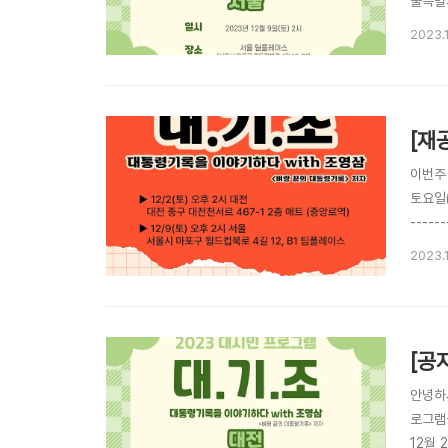
울특별시
http
2023.
며, 신
[재
이번주 
토요일(
-----
일(토)
2023.
월드컵북
[공
안녕하
로그램
12월