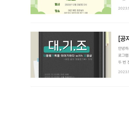
니다!!
2023.
을 이야
[공
안녕하
로그램
두 번
요!>>
2023.
이야기하
✔️ 12