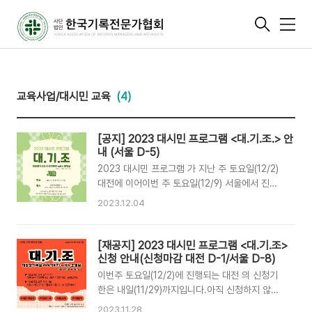
메
뉴
교육사업/대시민 교육
(4)
[공지] 2023 대시민 프로그램 <대.기.조.> 안
내 (서울 D-5)
2023 대시민 프로그램 가 지난 주 토요일(12/2)
대전에 이어이번 주 토요일(12/9) 서울에서 진행
됩니다.참가를 원하시는 분은 12월 6일 수요일까
2023.12.04
지 아래 링크를 통해 신청해주시기 바랍니다:)대.
기.조.(대통령기록을 이야기하다 with 조영삼) 📅
일시 ✔️ 12월 9일(토) 오후 2시 📍 장소 ✔️ 서울
[재공지] 2023 대시민 프로그램 <대.기.조>
특별시 팀플레이스(서울시 마포구 월드컵북로 4길
신청 안내(신청마감 대전 D-1/서울 D-8)
12, B1) ⏰ 참가신청 기간 ✔️ ~ 12월 6일(수) ✍️
이번주 토요일(12/2)에 진행되는 대전 의 신청기
참가신청 링크 ✔️
한은 내일(11/29)까지입니다.아직 신청하지 않으
https://forms.gle/QbvKz9pvZy5ed2Gq8
신 분들은 서둘러 신청해주세요:)서울 는 다음주
2023.11.28