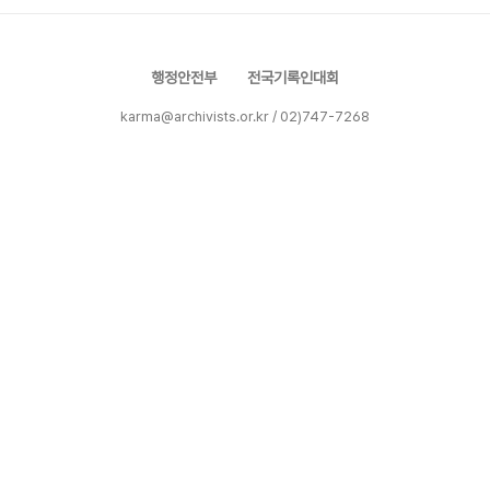
장면담ㆍ2011년 05월 ..
행정안전부
전국기록인대회
karma@archivists.or.kr / 02)747-7268