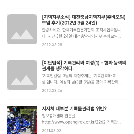
이러한 새로운 전문요원제도의 도입에 대해 전문
성 포기라며 반대 의사를 명확히 표명하였지만, 정
부는 규제 철폐와 문호개방, 일자리 창출 등을 명
[지역지부소식] 대전충남지역지부(준비모임)
분으로 현재의 제도를 도입하였습니다. 물론 관련
모임 후기(2012년 3월 24일)
교육원이 생겨나고 지금의 수험생이 배출되었다는
안녕하세요. 한국기록전문가협회 조직사업국입니
..
다. 지난 3월 24일 대전충남지역지부 준비모임이
있었습니다. 5명이서 2시간 반 이상을 거의 쉼없
2012.03.28
이 수다를 떨었습니다.^^ 그래도 시종일관 화기애
애하게, 때론 진지하게 이야기들을 나누었습니다.
간담회를 준비해주신 윤여진 선생님, 참석해주신
[야단법석] 기록관리와 여성(1) - 힘과 능력의
이동헌 선생님과 이철환 선생님께 감사드립니다.
관계를 생각하다.
그리고 대전충남 기록인들의 건승을 진심으로 기
'기록인칼럼' 3월의 지정주제는 ‘기록관리와 여
원합니다 ^^ 계룡시 윤여진 선생님께서 모임 후기
성’입니다. 여성의 날(3월 8일)을 맞아 기록관리와
를 보내오셨습니다. 많은 기록인들과 더불어 나누
여성의 관계, 기록관리계의 여초현상 등에 대해 살
2012.03.26
었으면 합니다. 대전, 충남 지역지부 모임후기
펴보려고 합니다. [기록관리와 여성] - 힘과 능력
2012. 3. 24(토) 늦은5시 대전 민들레영토 참석
의 관계를 생각하다 2012년 3월 15일 취우(醉
자: 이영기, 오동석, 이철환(태안), 이동헌(부여),
雨) 내가 젊었을 때(음...20세기 말, 나의 20대를
지자체 대부분 기록물관리법 위반?
윤여진(계룡) (총5명) 이야기 하나, 3년차 기록물
말함), 그 때 나는 상당히 전투적이었다. 하나는 군
정보공개센터 원본글:
관리 담당자의 소회와 이제 1년차..
부독재 정권시절이다 보니 교실에서 수업만 받고
http://www.opengirok.or.kr/2262 기록관리
있을 수는 없었던 탓에, 다른 하나는 여성으로서
전문요원이라는 직업이 있습니다. X파일의 멀더와
2011.03.02
봉건적 가부장제의 억압을 타파해야 한다고 굳게