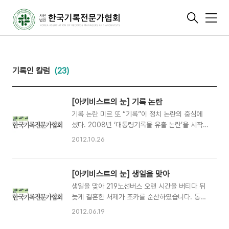
메
뉴
기록인 칼럼
(23)
[아키비스트의 눈] 기록 논란
기록 논란 미르 또 “기록”이 정치 논란의 중심에
섰다. 2008년 ‘대통령기록물 유출 논란’을 시작으
로 ‘민간인 불법사찰 기록의 불법 폐기’, ‘4대강 담
2012.10.26
합 문건 유출’ 등의 사건이 연이어 발생했다. 이번
에는 노무현 전 대통령이 대통령기록의 폐기와 목
록 삭제를 지시했다고 한다. ‘지정기록물’ 제도가
[아키비스트의 눈] 생일을 맞아
국민의 알권리를 침해한다며 대통령기록법을 개정
생일을 맞아 219노선버스 오랜 시간을 버티다 뒤
해야한다는 주장까지 나오고 있다. 연이은 논란과
늦게 결혼한 처제가 조카를 순산하였습니다. 동서
사건 덕분에 국민들은 ‘기록관리’에 대해 많이 알
는 입이 귀에 걸렸습니다. 앞서 두 분의 집안 어른
게 되었다. 기록학 전공자에게도 쉽지 않은 전자기
2012.06.19
을 여의었으니 모처럼의 기쁨일 뿐만 아니라 곱절
록의 진본·사본 개념, 기록의 폐기와 이관, 열람권