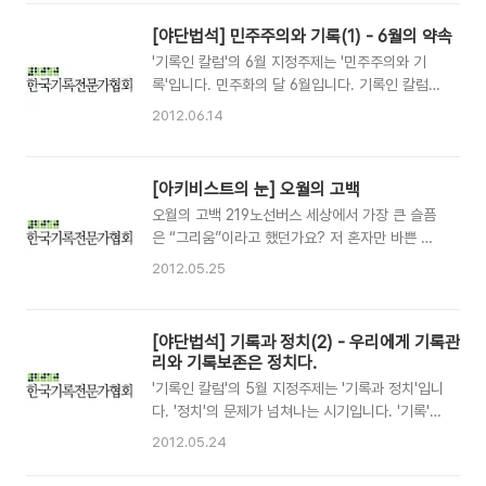
로 반가운 소식이었습니다. 남겨지는 사람으로서
한 등에 대해 국민들이 관심을 갖게 해 주었다. ‘기
겪는 슬픔보다 새로 맞이하는 입장에서의 반가움
록관리 혁신’을 외치며 철저하게 기록하고 관리하
[야단법석] 민주주의와 기록(1) - 6월의 약속
이 한결 큰 것은, 나이 듦에 대해, 그리고 이승의
고 남기고자 했던 시기에도 언론과 국민에게 이 정
'기록인 칼럼'의 6월 지정주제는 '민주주의와 기
인연에 대해 조금이나마 배워온 연륜 때문이려니
도로 큰 관심을 받지 못..
록'입니다. 민주화의 달 6월입니다. 기록인 칼럼을
싶습니다. 그러다가 왠지 죄송한 마음이 들어 처음
통해 기록과 민주주의를 다시 한 번 생각해 볼 수
의 어딘가로 돌아간 그분들의 자취를 돌아봅니다.
2012.06.14
있길 기대합니다. 6월의 약속 219노선버스 민주
집안에 남아 있던 것은 물론, 학창시절의 것들과
주의의 유지와 발전을 위해 체계적인 기록관리와
가까이 지내던 벗들과의 사연 속에 낯설면서도 그
기록보존이 필요한 것은 맞지만, 그렇다고 기록의
리운 그 모습으로 고스란히 남아 있습니다. 한 눈
[아키비스트의 눈] 오월의 고백
관리와 보존이 민주체제의 국가와 조직에만 필요
에 알아보고 단박에 알아들을 수 있습니다. 할아버
오월의 고백 219노선버스 세상에서 가장 큰 슬픔
한 것은 아니리라. 실록實錄과 같이 세계가 인정
지의 무르팍에서 자란 세대인 까닭에 집안의 ..
은 “그리움”이라고 했던가요? 저 혼자만 바쁜 듯
하는 우수한 기록유산도 오늘날의 민주주의를 이
성급히 돌아서는 까닭에는 또 다른 그리움이 남을
념적 기반으로 한 성취는 아닐진대, 전근대 왕조나
2012.05.25
까 두려운 마음도 있습니다. 바보같은 짓인 줄 알
공산독재, 일인독재와 같은 전제체제에서도 기록
지만 그이의 부재를 굳이 확인하고 돌아오는 길도
은 역시나 ‘잘’ 관리되고 보존되어야 했으리라. 기
있습니다. 하늘도 맑고 잎사귀들도 푸른 요즘 같으
록관리자나 아키비스트가 갖춰야 하는 소양이나
[야단법석] 기록과 정치(2) - 우리에게 기록관
면 작은 바람 소리에도 발끝이 끝내 멈춰지고 어쩌
역할은 결국 그들이 처한 시대적 여건에 제약될 것
리와 기록보존은 정치다.
지 못해 뒤돌아보게 됩니다. 그러나 대개 그리움은
이니, 역대의 아키비스트들 모두가 민주주의자는..
'기록인 칼럼'의 5월 지정주제는 '기록과 정치'입니
나의 일인 까닭에 오늘같은 날 누군가 나를 그립다
다. '정치'의 문제가 넘쳐나는 시기입니다. '기록'과
하리라 생각지 않습니다. 테레사 수녀님의 뉴스를
'기록관리'가 정치 문제의 중심에 떠오르기도 합니
보며 눈물을 보이던 친구를 떠올리다가도 공부는
2012.05.24
다. 기록·기록관리·기록전문가는 정치와 어떤 관계
정말 못했다는 몹쓸 기억이 되살아납니다. 와락 품
인지, 나에게 또는 우리들에게 정치는 어떤 의미인