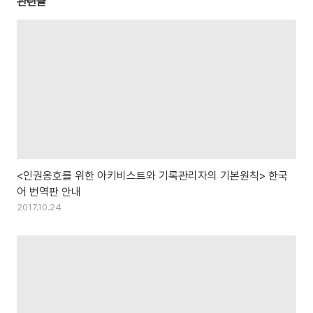
관련글
<인권옹호를 위한 아키비스트와 기록관리자의 기본원칙> 한국
어 번역판 안내
2017.10.24