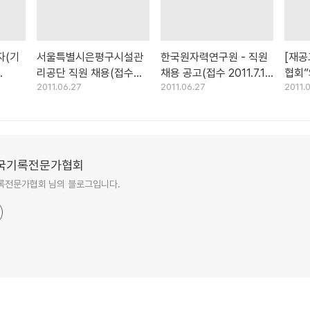
자(기
서울특별시은평구시설관
한국원자력연구원 - 직원
[재공
리공단 직원 채용(접수
채용 공고(접수 2011.7.1 -
협회”
2011.06.27
2011.06.27
2011.
.6.29.
6.20~7.4)
2011.7.15)
찾습니
국기록전문가협회
록전문가협회 님의 블로그입니다.