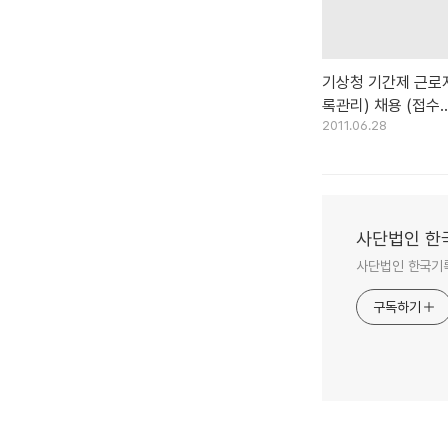
기상청 기간제 근로
록관리) 채용 (접수
2011.06.28
2011.6.23. ～ 2011
이메일로만 접수)
사단법인 한
사단법인 한국기
구독하기