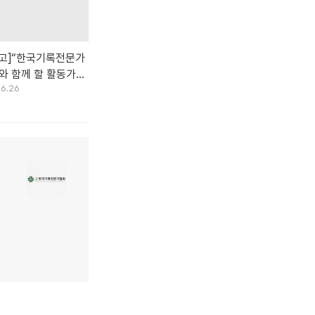
고]“한국기록전문가
와 함께 할 활동가를
06.26
다.