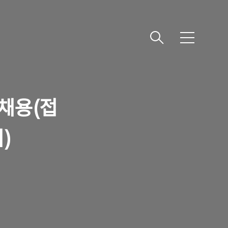
메
뉴
채용(접
지)