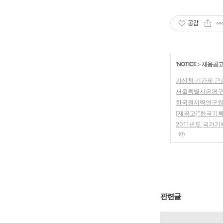
공감
'
NOTICE
>
채용공
기상청 기간제 근로자(
서울특별시은평구시설
한국원자력연구원 - 직
[재공고]“한국기
2011년도 국가기
(0)
관련글