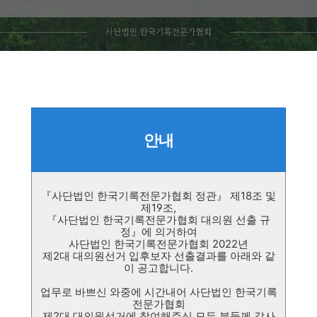
안내
『
사단법인 한국기록전문가협회 정관
』
제
18
조 및
제
19
조
,
『
사단법인 한국기록전문가협회 대의원 선출 규
정
』
에 의거하여
사단법인 한국기록전문가협회
2022
년
제
2
대 대의원선거 입후보자 선출결과를 아래와 같
이 공고합니다.
업무로 바쁘신 와중에 시간내어 사단법인 한국기록
전문가협회
제2대 대의원선거에 참여해주신 모든 분들께 감사