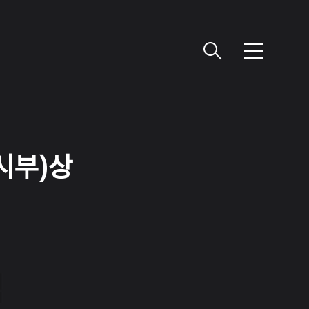
메
뉴
시부)상