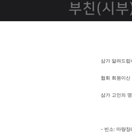
삼가 알려드립
협회 회원이신
삼가 고인의 명
- 빈소: 마량