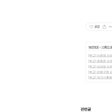
공감
'
NOTICE
>
기록인 
[부고] 이윤영 선
[부고] 최동운 선
[부고] 심성보 선
[부고] 은평구청
[부고] 국가기록
관련글