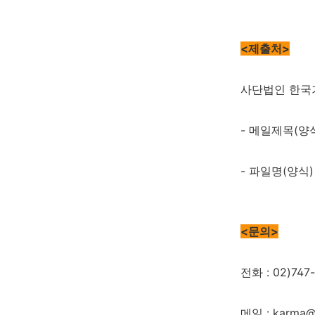
<제출처>
사단법인 한국기록
- 메일제목(양식
- 파일명(양식)
<문의>
전화 : 02)747
메일 : karma@ar