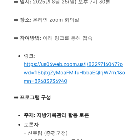
➡️ 일시:
2025년 8월 25(월) 오후 7시 30분
➡️ 장소:
온라인 zoom 회의실
➡️ 참여방법:
아래 링크를 통해 접속
링크:
https://us06web.zoom.us/j/8229716047?p
wd=fISbjtgZyMoaFMifuHbbaEQlrjW7rn.1&o
mn=89683936940
➡️ 프로그램 구성
주제: 지방기록관리 합통 토론
토론자
- 신유림 (증평군청)