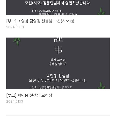
[부고] 조영삼·김영경 선생님 모친(시모)상
2024.08.31
[부고] 박민웅 선생님 모친상
2024.01.13