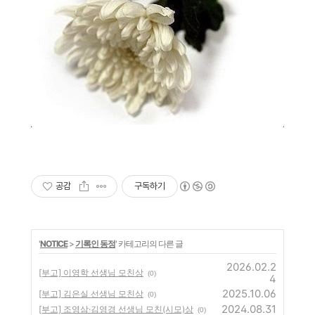
공감
구독하기
'
NOTICE
>
기록인 동정
' 카테고리의 다른 글
2026.02.2
[부고] 이영학 선생님 모친상
(0)
4
2025.10.06
[부고] 김은실 선생님 모친상
(0)
2024.08.31
[부고] 조영삼·김영경 선생님 모친(시모)상
(0)