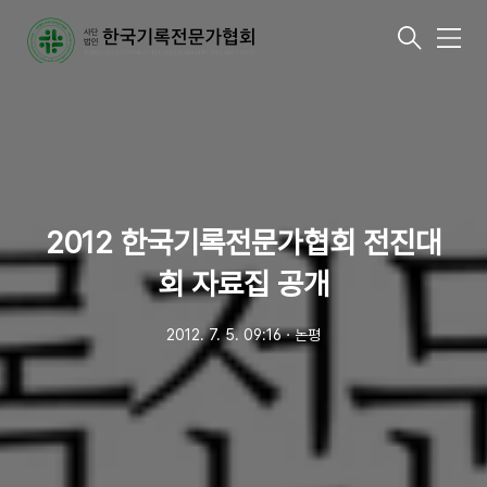
메
뉴
2012 한국기록전문가협회 전진대
회 자료집 공개
2012. 7. 5. 09:16
ㆍ
논평