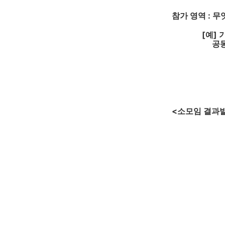
참가 영역 : 무
[예] 기록관
공동체기록관
<소모임 결과발