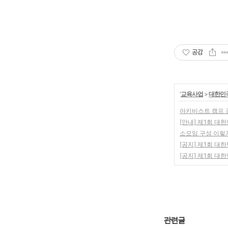
공감
'
교육사업
>
대한민국
아키비스트 캠프 강
[안내] 제1회 대
소모임 구성 이렇게
[공지] 제1회 대
[공지] 제1회 
관련글