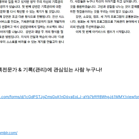
기록전문가 & 기록(관리)에 관심있는 사람 누구나!
ogle.com/forms/d/1cGdPSTJgZmsGxA1nD6vaEoLJ-aYb7b9l98WhgJ61MMY/viewfo
tumblr.com/