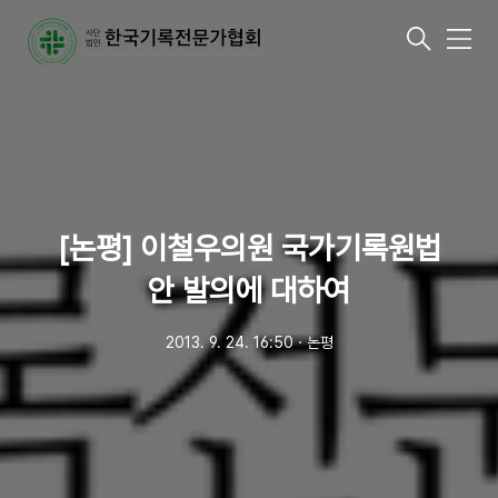
메
뉴
[논평] 이철우의원 국가기록원법
안 발의에 대하여
2013. 9. 24. 16:50
ㆍ
논평