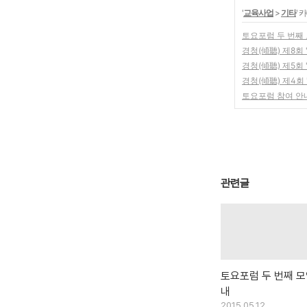
'
교육사업
>
기타
' 
토요포럼 두 번째
경청(傾聽) 제8회 "이
경청(傾聽) 제5회 "문
경청(傾聽) 제4회 "이
토요포럼 참여 안
관련글
토요포럼 두 번째 모
내
2015.05.12