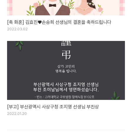
[축 화혼] 김효진♥손승희 선생님의 결혼을 축하드립니다
2022.03.02
[부고] 부산광역시 사상구청 조지영 선생님 부친상
2022.01.20