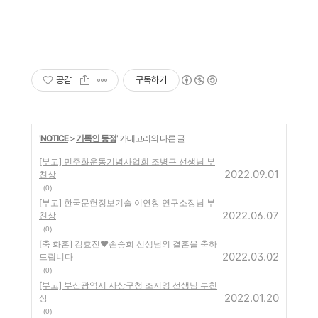
공감
구독하기
'
NOTICE
>
기록인 동정
' 카테고리의 다른 글
[부고] 민주화운동기념사업회 조병근 선생님 부
2022.09.01
친상
(0)
[부고] 한국문헌정보기술 이연창 연구소장님 부
2022.06.07
친상
(0)
[축 화혼] 김효진♥손승희 선생님의 결혼을 축하
2022.03.02
드립니다
(0)
[부고] 부산광역시 사상구청 조지영 선생님 부친
2022.01.20
상
(0)