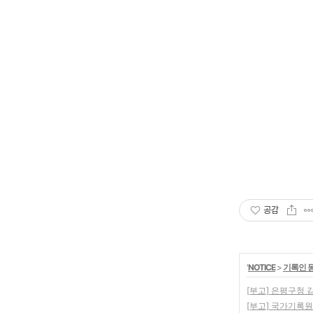
공감
'
NOTICE
>
기록인 
[부고] 은평구청
[부고] 국가기록