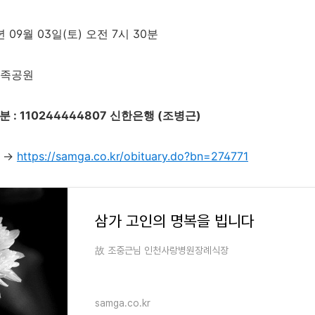
2년 09월 03일(토) 오전 7시 30분
천가족공원
분 : 110244444807 신한은행 (조병근)
 →
https://samga.co.kr/obituary.do?bn=274771
삼가 고인의 명복을 빕니다
故 조중근님 인천사랑병원장례식장
samga.co.kr