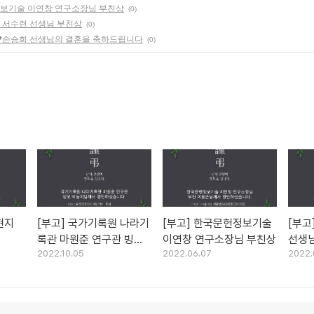
정보기술 이연창 연구소장님 부친상
(0)
원 서수련 선생님 부친상
(0)
진♥손승희 선생님의 결혼을 축하드립니다
(0)
현지
[부고] 국가기록원 나라기
[부고] 한국문헌정보기술
[부고
록관 마원준 연구관 빙모
이연창 연구소장님 부친상
선생
2022.10.05
2022.06.07
2022.
상