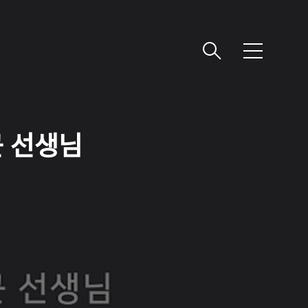
메
뉴
근 선생님