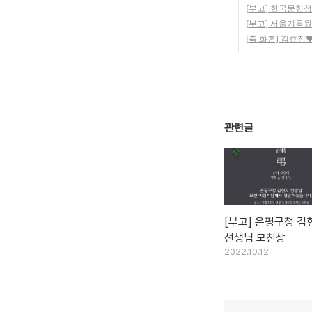
[부고] 한국문헌
[부고] 서울기록
[축 화혼] 김효
관련글
[부고] 은평구청 김
선생님 모친상
2022.10.12