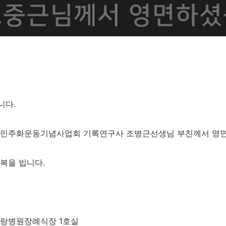
니다.
 민주화운동기념사업회 기록연구사 조병근선생님 부친께서 영
복을 빕니다.
천사랑병원장례식장 1호실