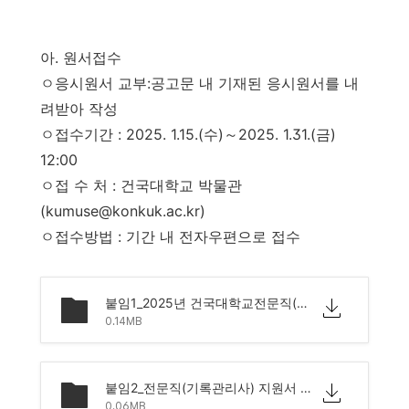
아
.
원서접수
ㅇ응시원서 교부
:
공고문 내 기재된 응시원서를 내
려받아 작성
ㅇ접수기간
: 2025. 1.15.(
수
)
～
2025. 1.31.(
금
)
12:00
ㅇ접 수 처
:
건국대학교 박물관
(kumuse@konkuk.ac.kr)
ㅇ접수방법
:
기간 내 전자우편으로 접수
붙임1_2025년 건국대학교전문직(기록관리사)채용재공고문.hwp
0.14MB
붙임2_전문직(기록관리사) 지원서 및 제출 서류 양식.hwp
0.06MB