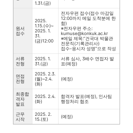
1.31.(
금
)
전자우편 접수
(
접수 마감일
12:00
까지 메일 도착분에 한
2025.
함
)
1.15.(
수
)~
원서
※
전자우편 주소
:
2025. 1.
접수
kumuse@konkuk.ac.kr
31.
※
메일 제목
:“
건국대 박물관
(
금
)12:00
전문직
(
기록관리사
)
접수
-
응시자 성명
”
으로 작성
서류
2025. 1.
서류 심사
, 3
배수 면접자 발
전형
31.(
금
)
표
(
예정
)
2025. 2.3.
면접
(
월
)~2.4.
(
예정
)
전형
(
화
)
최종합
2025. 2.4.
합격자 발표
(
예정
),
인사팀
격자
(
화
)
행정처리 협조
발표
근무
2025. 2.
(
예정
)
시작
15.(
토
)