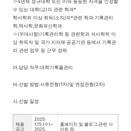
ㅇ
4
년제 정규대학 또는 이와 동등한 자격을 인정할
수 있는 대학
(
교
)
의 관련 학과
*
학사학위 이상 취득
(
소지
)
자
*
관련 학과
:
기록관리
학
,
역사학
,
문화유산학과
ㅇ
(
우대사항
)
기록관리학 등 관련학과 석사학위 이
상 취득자 및 국가
‧
지자체
‧
공공기관 등에서 기록관
리 관련 업무 등 근무 경력
마
.
담당 직무
:
대학기록물관리
바
.
선발 방법
:
서류전형
(1
차
)
및 면접전형
(2
차
)
사
.
선발 일정
2025.
채용
1.15.(
수
)~
홈페이지 및 블로그
,
관련 사
공고
2025.
이트 등