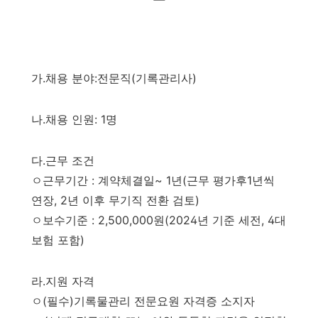
가
.
채용 분야
:
전문직
(
기록관리사
)
나
.
채용 인원
: 1
명
다
.
근무 조건
ㅇ근무기간
:
계약체결일
~ 1
년
(
근무 평가후
1
년씩
연장
, 2
년 이후 무기직 전환 검토
)
ㅇ보수기준
: 2,500,000
원
(2024
년 기준 세전
, 4
대
보험 포함
)
라
.
지원 자격
ㅇ
(
필수
)
기록물관리 전문요원 자격증 소지자