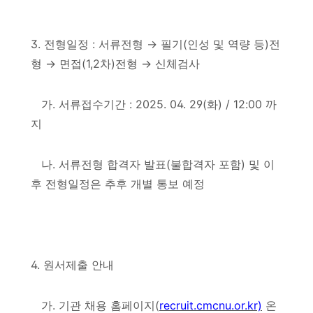
3.
전형일정
:
서류전형
→
필기
(
인성 및 역량 등
)
전
형
→
면접
(1,2차
)
전형
→
신체검사
가
.
서류접수기간
: 2025. 04. 29(
화
) / 12:00
까
지
나
.
서류전형 합격자 발표
(
불합격자 포함
)
및 이
후 전형일정은 추후 개별 통보 예정
4.
원서제출 안내
가
.
기관 채용 홈페이지
(
recruit.cmcnu.or.kr)
온