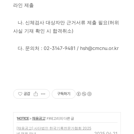
라인 제출
나
.
신체검사 대상자만 근거서류 제출 필요
(
허위
사실 기재 확인 시 합격취소
)
다
.
문의처
: 02-3147-9481 / hsh@cmcnu.or.kr
공감
구독하기
'
NOTICE
>
채용공고
' 카테고리의 다른 글
[채용공고] 사단법인 한국기록전문가협회 2025
2025.04.21
년 채용 안내