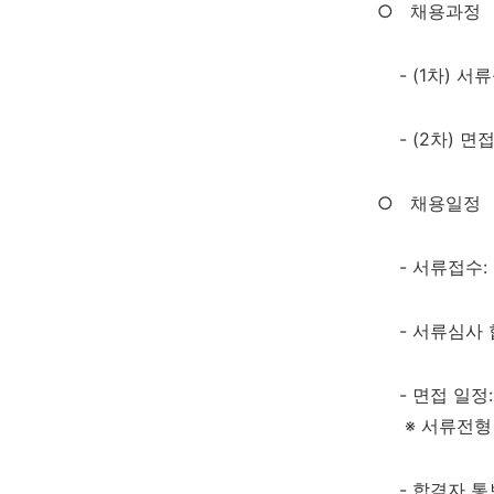
○
채용과정
- (1
차
)
서류
- (2
차
)
면
○
채용일정
- 서류접수
:
- 서류심사 
- 면접 일정
※
서류전형
- 합격자 통