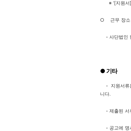
※
‘[
지원서
○
근무 장소
- 사단법인
●
기타
- 지원서류는
니다
.
- 제출된 서
- 공고에 명