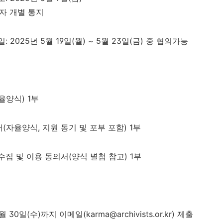
자 개별 통지
일
: 2025
년
5
월
19
일
(
월
) ~ 5
월
23
일
(
금
)
중 협의가능
율양식
) 1
부
서
(
자율양식
,
지원 동기 및 포부 포함
) 1
부
수집 및 이용 동의서
(
양식 별첨 참고
) 1
부
월
30
일
(
수
)
까지 이메일
(karma@archivists.or.kr)
제출