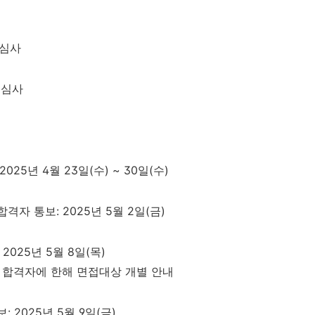
심사
접심사
 2025
년
4
월
23
일
(
수
) ~ 30
일
(
수
)
합격자 통보
: 2025
년
5
월
2
일
(
금
)
: 2025
년
5
월
8
일
(
목
)
 합격자에 한해 면접대상 개별 안내
보
: 2025
년
5
월
9
일
(
금
)