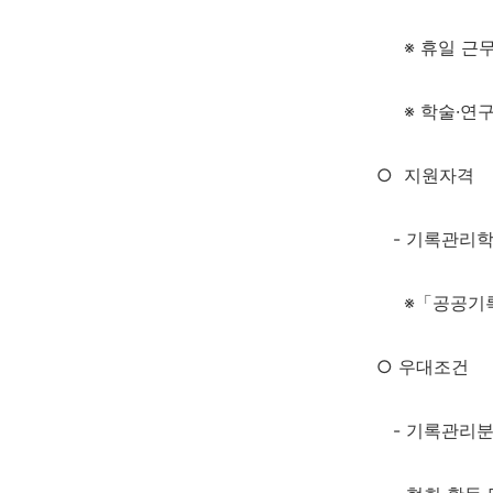
※
휴일 근무
※
학술
·
연구
○
지원자격
- 기록관리학
※「
공공기
○ 우대조건
- 기록관리분