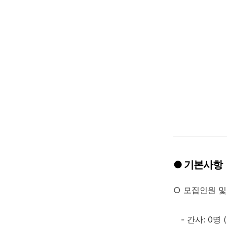
● 기본사항
○ 모집인원 
- 간사
: 0
명
(