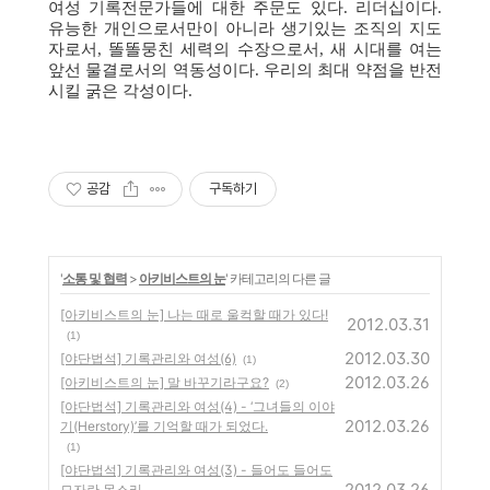
여성 기록전문가들에 대한 주문도 있다. 리더십이다.
유능한 개인으로서만이 아니라 생기있는 조직의 지도
자로서, 똘똘뭉친 세력의 수장으로서, 새 시대를 여는
앞선 물결로서의 역동성이다. 우리의 최대 약점을 반전
시킬 굵은 각성이다.
공감
구독하기
'
소통 및 협력
>
아키비스트의 눈
' 카테고리의 다른 글
[아키비스트의 눈] 나는 때로 울컥할 때가 있다!
2012.03.31
(1)
2012.03.30
[야단법석] 기록관리와 여성(6)
(1)
2012.03.26
[아키비스트의 눈] 말 바꾸기라구요?
(2)
[야단법석] 기록관리와 여성(4) - ‘그녀들의 이야
2012.03.26
기(Herstory)’를 기억할 때가 되었다.
(1)
[야단법석] 기록관리와 여성(3) - 들어도 들어도
2012.03.26
모자란 목소리