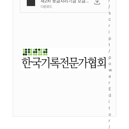
r
제2차 보금자리기금 모금사업 안내문 및 약정서.hwp
/
다운로드
s
c
r
i
p
t
/
p
o
w
e
r
E
d
i
t
o
r
/