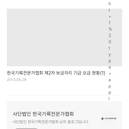
h
t
=
1
%
2
0
t
y
p
e
한국기록전문가협회 제2차 보금자리 기금 모금 현황(1)
=
a
2013.05.28
p
p
l
i
c
사단법인 한국기록전문가협회
a
사단법인 한국기록전문가협회 님의 블로그입니다.
t