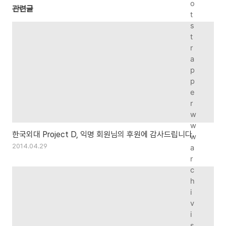
o
관련글
t
s
t
r
a
p
p
e
r
w
w
한국외대 Project D, 익명 회원님의 후원에 감사드립니다.
w
2014.04.29
a
r
c
h
i
v
i
s