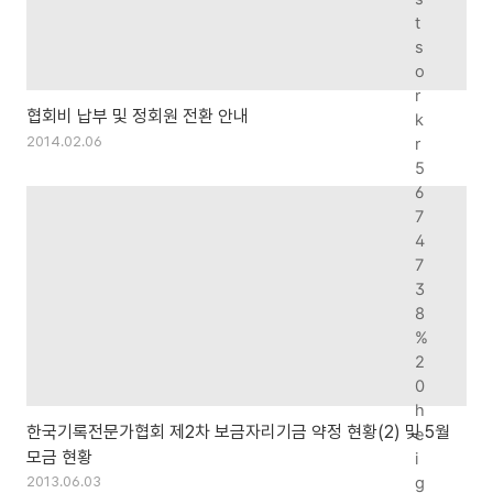
t
s
o
r
협회비 납부 및 정회원 전환 안내
k
2014.02.06
r
5
6
7
4
7
3
8
%
2
0
h
한국기록전문가협회 제2차 보금자리기금 약정 현황(2) 및 5월
e
모금 현황
i
2013.06.03
g