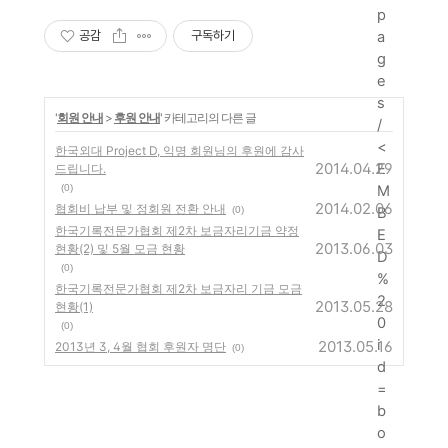
p
공감
구독하기
a
g
e
s
'
회원 안내
>
후원 안내
' 카테고리의 다른 글
/
<
한국외대 Project D, 익명 회원님의 후원에 감사
2014.04.29
E
드립니다.
(0)
M
2014.02.06
협회비 납부 및 정회원 전환 안내
(0)
B
한국기록전문가협회 제2차 보금자리기금 약정
E
2013.06.03
현황(2) 및 5월 모금 현황
D
(0)
%
한국기록전문가협회 제2차 보금자리 기금 모금
2
2013.05.28
현황(1)
0
(0)
i
2013.05.16
2013년 3, 4월 협회 후원자 명단
(0)
d
=
b
o