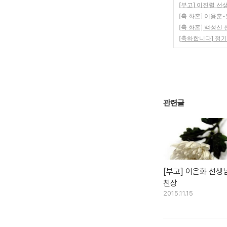
[부고] 이진렬 선
[축 화혼] 이용훈
[축 화혼] 백성신
[축하합니다] 정
관련글
[부고] 이은화 선생
친상
2015.11.15