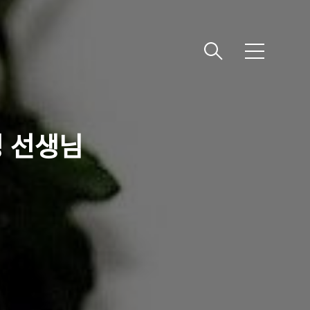
메
뉴
영 선생님