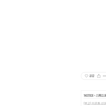
공감
'
NOTICE
>
기록인 
[부고] 이은화 선