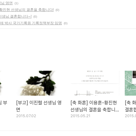
생님 영면
(1)
-황진현 선생님의 결혼을 축합니다!
(0)
 선생님 결혼합니다~!
(0)
기애 박사 국가기록원 기록정책부장 임명
(0)
님 부
[부고] 이진렬 선생님 영
[축 화혼] 이용훈-황진현
[축 
면
선생님의 결혼을 축합니
결혼합
2015.07.02
2015.05.21
2015.
다!