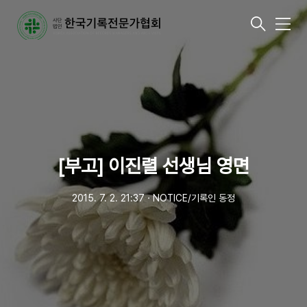
메
뉴
[부고] 이진렬 선생님 영면
2015. 7. 2. 21:37
ㆍ
NOTICE/기록인 동정