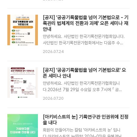
수체계 운영 등나. 접수기간: 2026. 8. 12.(수) ~
: 한국사학진흥재단- 접수기간 : 2026. 7. 28.
8. 14.(금)다. 접수방법: 우편(등기) 및 방문접수
(화) ~ 8. 4.(화) 14:00- 고용형태: 기간 계약직-
라. 접수처: 서울기록원 (우편번호 03371) 서울특
채용직종(급): 행정 5급- 채용분야: 기록물- 선발
[공지] '공공기록물법을 넘어 기본법으로 - 기
별시 은평구 통일로 62길 7 (녹번동), 서울기록원
인원 : 2명- 응시자격 : 기록물관리 전문요원 자격
록관리 법체계의 전환과 과제' 오픈 세미나 재
운영지원과 인사담당
소지자- 근무장소 : 대구광역시 동구 혁대로 345.
안내
한국사학진흥재단 한국사학진흥재단 채용 링크 바
안녕하세요. 사단법인 한국기록전문가협회입니다.
로가기
사단법인 한국기록전문가협회에서는 다음주 수요
일(7/29) 오후 7시에 오픈 세미나를 진행합니다.
2026.07.24
이번 세미나는 「 공공기록물법을 넘어 기본법으로
- 기록관리 법체계의 전환과 과제 」라는 주제로 진
행되며,사전신청없이 누구든 참석하실 수 있도록
[공지] '공공기록물법을 넘어 기본법으로' 오
온라인(Zoom)으로 운영됩니다. 관심 있으신 분
픈 세미나 안내
들께서는 아래 안내를 참고하시어 정해진 시간에
안녕하세요. 사단법인 한국기록전문가협회입니
접속해 주시기 바랍니다. 기록인 여러분의 많은 관
다.2026년 7월 29일 수요일 오후 7시에 「 공공
심과 참여 부탁드립니다.감사합니다. ▶️일시:
기록물법을 넘어 기본법으로-기록관리 법체계의
2026.07.20
2026.07.29.(수) 19:00~21:00 ▶️ 장소: 온라인
전환과 과제 」 라는 주제로 오픈세미나를 개최합니
(zoom) - 접속링크:
다.이번 세미나는 온라인(Zoom)으로 진행되며,
https://us06web.zoom.us/j/85288022533?
관심 있는 분이라면 누구나 참석하실 수 있습니다.
[아키비스트의 눈] 기록연구관 인권위에 진정
pwd=EQ2cFKLUqxwPcxllmbk12yxCAapz3h.1
참여를 희망하시는 분들께서는 아래 안내를 참고
을 내다
..
하시어 시간에 맞춰 접속해 주시기 바랍니다.기록
회원이 만들어가는 칼럼 '아키비스트의 눈' 입니
인 여러분의 많은 관심과 참여를 부탁드립니다.감
다.아키비스트의 눈(칼럼 2026-01)은 윤혜경님