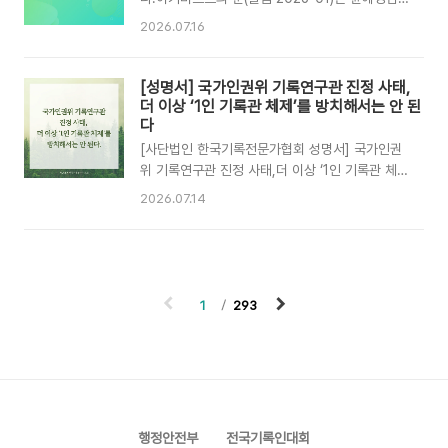
사합니다. ✅일시: 2026.07.29.(수)
께서 보내주신 [ 기록연구관 인권위에 진정을 내다
2026.07.16
19:00~21:00✅장소: 온라인(zoom) - 접속링
]입니다. ' 기록연구직이 겪는 과도한 업무 부담과
크:
이를 계기로 국가인권위원회에 진정을 제기하게
https://us06web.zoom.us/j/85288022533?
된 경위'를 담고 있습니다.* 본 칼럼은 한국기록전
[성명서] 국가인권위 기록연구관 진정 사태,
pwd=EQ2cFKLUqxwPcxllmbk12yxCAapz3h.1
문가협회의 공식의견과 무관함을 사전에 알려드립
더 이상 ‘1인 기록관 체제’를 방치해서는 안 된
- 회의 ID: 852 8802 ..
니다. * '아키비스트의 눈'은 기록관리와 관련된 우
다
리의 생각과 이야기를 자유롭게 공유하는 공간입
[사단법인 한국기록전문가협회 성명서] 국가인권
니다. 투고를 원하시는 회원님들께서는
위 기록연구관 진정 사태,더 이상 ‘1인 기록관 체
karma@archivists.or.kr로 메일 주시거나 아래
제’를 방치해서는 안 된다 ― 인권위는 내부 노동
2026.07.14
바로가기(구글 DOCS)를 이용하셔서 작성하실 수
권 침해를 사과하고, 정부는 지속 불가능한 ‘1인 기
있습니다. 실명이 아닌 필명(예명)을 사용하셔도
록관 체제’를 즉각 혁신하라 ― 국가인권위원회(이
됩니다. 아키비스트의 눈(칼럼 2026-01)기록연
하 인권위)에서 21년 동안 사실상 혼자 기록관리
구관 인권위에 진정을 ..
업무를 담당해 온 기록연구관이 과도한 업무와 소
수 직렬에 대한 차별을 호소하며 소속 기관에 진정
1
293
을 제기했다. 인권을 보호해야 할 국가기관의 직원
이 자신의 노동권과 건강권 침해 문제를 해결하기
위해 소속 기관에 진정해야 하는 모순적인 상황이
발생한 것이다. 보도에 따르면 해당 기록연구관은
2005년 임용 이후 기록물 이관·평가, 공개 재분
류, 기록관리 교육 등 광범위한 업무를 혼자 감당
행정안전부
전국기록인대회
해 왔다. 암 수술과 우울증,..