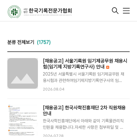
메
뉴
분류 전체보기
(1757)
[채용공고] 서울기록원 임기제공무원 채용시
험(임기제 지방기록연구사) 안내
2025년 서울특별시 서울기록원 임기제공무원 채
용시험과 관련하여임기제지방기록연구사의 임용
시험 시행계획을 알려드립니다.자세한 사항은 아
2026.08.04
래 파일을 참고하시기 바랍니다.가. 임용개요임용
분야임용 직급임용 인원근무 기간근무 예정 부서
담당 예정 직무기록관리전문요원임기제지방기록
[채용공고] 한국사학진흥재단 2차 직원채용
연구사(7급상당)1명2년디지털도시국 서울기록원-
안내
관할기관 기록 분류체계 운영- 관할기관 기록물
한국사학진흥재단에서 아래와 같이 기록물관리직
생산현황 관리- 관할기관 전자기록물 인수체계 운
인원을 채용합니다.자세한 사항은 첨부파일 및 링
영- 관할기관 행정정보 데이터세트, 웹기록물 인
크 참조해주시기 바랍니다.📍채용 개요- 채용기관
2026.07.28