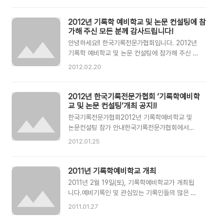
합니다.회원 여러분의 많은 홍보와 참여 부탁드립
최합니다.기록관리학에 대한 기본적인 소양과 자
니다. * 참가 신청 등 자세한 안내는 곧 다시 공지
세를 함께 공유 · 고민하고 현재 분야별로 기록관
2012년 기록학 예비학교 및 논문 컨설팅에 참
해 드리겠습니다.!
리가 어떻게 이루어지고 있는지 소개하여 예비 기
가해 주신 모든 분께 감사드립니다!
록인의 학업 방법과 진로 방향에 조금이나마 도움
안녕하세요!! 한국기록전문가협회입니다. 2012년
이 되고자 하오니 전국에 있는 예비 기록인 대상자
기록학 예비학교 및 논문 컨설팅에 참가해 주신 모
들의 많은 참여를 부탁드립니다.□ 일 시 :2013.
든 기록인 여러분께 감사의 인사 드립니다!! 이번
2012.02.20
2. 16. (토) 14:00~17:30□ 장 소 :명지대학교
예비학교는 작년과 다르게 예비학교과 논문 컨설
본관 1919호□ 대 상 :2013년 1학기 대학원 · 교
팅 두 가지 프로그램을 각각 대학원 신입생 및 논
육원 입학예정자 및 2012년 후기 입학자□ 후 원
문학기 대상으로 진행을 했습니다. 또한, 정식 지
2012년 한국기록전문가협회 ‘기록학예비학
:명지대학교 기록정보과학전문대학원□ 참가비 사
부는 아니지만, 협회의 부산ㆍ울산ㆍ경남지역의
교 및 논문 컨설팅’개최 공지!!
전 등록일반 등록정회..
부울경 지부를 주관으로 하여 부산대학교에서 진
한국기록전문가협회2012년 기록학예비학교 및
행했습니다. 이번 예비학교 및 논문컨설팅은 여러
논문컨설팅 참가 안내한국기록전문가협회에서는
가지 면에서 의미가 있다고 생각합니다. - 중앙 중
기록학 대학원 및 교육원 입학 예정자와 졸업 논문
2012.01.25
심의 행사에서 벗어난 점 - 각 기록학 신입생들의
학기에 들어서는 대학원생들을 위하여 “기록학 예
소통의 장 - 지역에 배치된 기록물관리전문요원들
비학교·논문컨설팅”을 개최합니다.두 프로그램은
과의 만남 등 기록학 예비학교는 예비기록인들이
같은 시간대에 다른 강의실에서 진행됩니다. 먼저
2011년 기록학예비학교 개최
첫 발을 내딛는 배움터라고 할 수 있습니다. 그렇
“기록학 예비학교”는 기록학 대학원 및 교육원 입
2011년 2월 19일(토), 기록학예비학교가 개최됩
기에 이와 같은 만남이 신입생들의..
학 예정자를 대상으로 하는 프로그램으로, 대학원
니다.예비기록인 및 관심있는 기록인들의 많은 참
기록학계에 정식으로 입문하기 전 기록학에 대한
여를 바랍니다!
2011.01.27
기본적인 소양과 자세를 함께 고민하는 자리입니