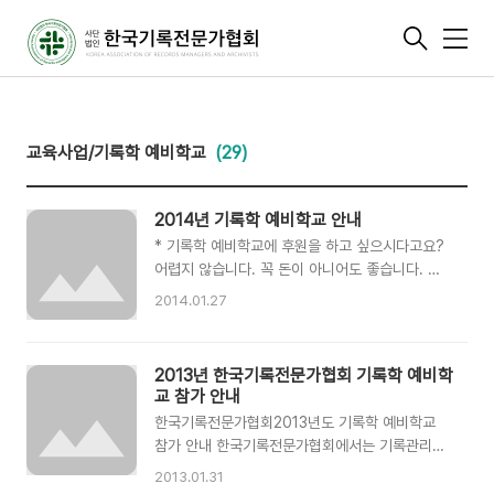
메
뉴
교육사업/기록학 예비학교
(29)
2014년 기록학 예비학교 안내
* 기록학 예비학교에 후원을 하고 싶으시다고요?
어렵지 않습니다. 꼭 돈이 아니어도 좋습니다. 작
은 음료수 병 하나라도 예비학교를 준비하는데 도
2014.01.27
움이 됩니다. * 문의 및 후원 - 이메일 :
karma@archivists.or.kr - 전화 : 02-747-
7268 / 010-8861-9439 (황진현 교육국장) 안
2013년 한국기록전문가협회 기록학 예비학
녕하세요. 한국기록전문가협회입니다. 2014년 새
교 참가 안내
해가 밝은지도 벌써 한달이나 됐네요. 새해에도 어
한국기록전문가협회2013년도 기록학 예비학교
김없이 예비 기록전문가들을 위한 '2014년 기록
참가 안내 한국기록전문가협회에서는 기록관리학
학 예비학교'가 진행됩니다. 기록전문가로의 등용
대학원 및 교육원 입학 예정자 등 학기에 들어서는
문! 기록인으로의 새로운 시작을 예비학교가 함께
2013.01.31
예비 기록인들을 위하여 “기록학 예비학교”를 개