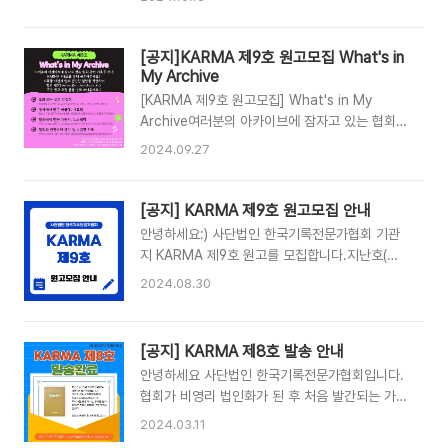
니다.감사합니다. 📝 원고모집 분야1. 특별기고창
30일(수)로 연장되었습니다. 투고와 관련된 자세
립 15주년을 맞이한 협회에 전하고 싶은 축하 메
한 사항은 아래 내용을 참고 부탁드리며,많은 협회
시지 혹은 협회 운영에 대한 제언2. 기록 이야기진
원분들의 투고를 부탁드립니다:)[모집분야]▶기록
[공지]KARMA 제9호 원고모집 What's in
행 중인 연구과제나 미발표된 학위논문 등 전문적
이야기 - 진행 중인 연구과제나 미발표된 학위논
My Archive
인 연구 내용현장 실무 사례를 중심으..
문 등 전문적인 연구 내용 - 기록관리 현장 실무
[KARMA 제9호 원고모집] What's in My
사례 - 기록활동을 진행하면서 발생한 이슈 등에
Archive여러분의 아카이브에 잠자고 있는 협회
대해 공유하고 싶은 내용 - 기록관리와 관련한 다
관련 기록을 꺼내 KARMA 제9호를 통해 공유해
2024.09.27
양한 의견과 주장(사실적 근거 바탕) - 논문, 서적,
주세요. 기록물 사진과 함께 간단한 설명을 작성하
기록관련 학술행사 및 전시회 등에 대한 전문적인
여 10월 20일(일)까지 협회 메일
비평 ▶What's in My Archive - 사단법인 한국
(karma@archivists.or.kr) 혹은 원고 모집 폼을
[공지] KARMA 제9호 원고모집 안내
기록전문가협회와 관련된 기록(사진)과 얽힌 이야
통해 보내주세요.What's in My Archive 예시
안녕하세요:) 사단법인 한국기록전문가협회 기관
기 - 협..
✅협회 행사 참석 인증샷 - 현장사진, 행사 오는
지 KARMA 제9호 원고를 모집합니다.지난호(제8
길, 끝나고 돌아가는 길 사진 등 어느 것이라도 좋
호)를 통해 말씀드린 바와 같이 앞으로의 KARMA
2024.08.30
습니다.✅행사에서 받은 리플렛, 자료집 - 협회가
에는협회원분들과 소통하기 위해서 협회에 관련된
주최 및 주관하는 여러 행사에서 받은 리플렛이나
이야기를 중점적으로 담아보려합니다.따라서 기존
자료집을 공유해주세요.✅협회에서 받은 기관지,
KARMA와 같이 연구 내용, 기록관리 현장 소개,
[공지] KARMA 제8호 발송 안내
뉴스레터 - 기관지 KARMA 혹은 소식지 KARMA
이슈사항에 대한 의견을 공유해주신 내용을 포함
LETTER+ 구독하고 있다는 걸 인증해주세요! ✅
안녕하세요 사단법인 한국기록전문가협회입니다.
하여협회원분들이 가지고 있는 협회 관련 기록과
협..
협회가 비영리 법인화가 된 후 처음 발간되는 가
그에 대한 의견과 생각도 함께 공유받고자 합니다.
지난 1월 발간되었습니다.COVID-19가 끝나고 다
협회원의 참여로 이루어지는 협회의 기관지
2024.03.11
시 대면으로 모든 행사를 진행하고, 다시 기관지를
KARMA인 만큼 협회원 여러분의 많은 관심과 참