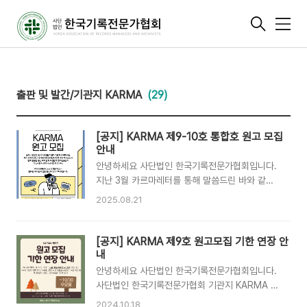
메
뉴
출판 및 발간/기관지 KARMA
(29)
[공지] KARMA 제9-10호 통합호 원고 모집
안내
안녕하세요 사단법인 한국기록전문가협회입니다.
지난 3월 카르마레터를 통해 말씀드린 바와 같이
2025년 연초에 발행 및 발송 예정이었던 기관지
2025.08.21
KARMA의 제작이 여러 사정으로 인해 연기되었
습니다. 따라서 올해는 제9-10호 통합호가 발송될
예정입니다.이번 호는 협회 창립 15주년 및 10번
[공지] KARMA 제9호 원고모집 기한 연장 안
째 KARMA 발행 기념 특집호로서 협회의 활동을
내
중심으로 협회 구성원과 협회원분들의 목소리를
안녕하세요 사단법인 한국기록전문가협회입니다.
담아보려합니다. 이에 KARMA 원고를 모집하오
사단법인 한국기록전문가협회 기관지 KARMA 제
니, 협회원 여러분의 많은 관심과 투고를 부탁드립
9호 원고 모집 기한이10월 20일(일)에서 10월
2024.10.18