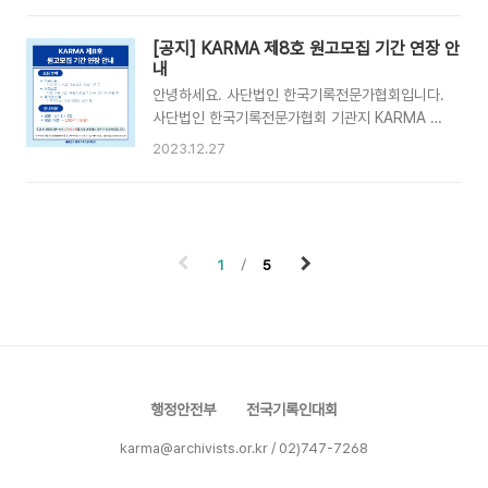
주기적으로 발간하며,협회원분들과 활발히 교류하
여 부탁드립니다:) [모집분야]1. 기록이야기 - 진행
기 위해 이번호의 주제는 "소통"으로 정하게 되었
중인 연구과제나 미발표된 학위논문 등 전문적인
[공지] KARMA 제8호 원고모집 기간 연장 안
습니다. 이번호 역시도 많은 분들의 도움으로 무사
연구 내용 - 현장 실무 사례를 중심으로 한 내용,
내
히 발간할 수 있었습니다.앞으로 나올 기관지는 작
공공 또는 민간 분야에서 특정 사업이나 ..
안녕하세요. 사단법인 한국기록전문가협회입니다.
은 변화가 생길 예정이니 많은 관심과 사랑 부탁드
사단법인 한국기록전문가협회 기관지 KARMA 제
립니다:-) 지난 2월 협회원분들의 회원정보에 기
8호 원고모집 기간을 연장합니다.2024년 1월 15
입된 주소로 발송되었으니 혹시 받지 못하신 분들
2023.12.27
일 월요일까지 연구노트, 현장보고, 제언과 비평
은 협회로 연락부탁드립니다. ※ KARMA는 협회
등 KARMA에 싣고싶으신 이야기를 보내주세요!
원을 대상으로 발송됩니다. ※ 회원정보 변경 및
선정되신 분께는 소정의 상품도 드릴 예정이니 협
KARMA 관련 문의 : 02-747-7268 /
회원분들의 많은 관심 부탁드립니다:)학술지의 논
karma@archivists.or.kr
문 작성 포맷에 구애 받지 않고 자유롭게 서술하면
1
5
되며, 필명으로 게재도 가능합니다.※ 추가적인 수
정 및 보완 요청이 있을 수 있으며, 제출된 원고는
반환되지 않습니다.※ 원고 분량을 꼭 지켜주시기
바랍니다.※ 아래 'KARMA 투고 양식' 파일로 작
성해서 보내주시면 감사하겠습니다. 사단법인 한
국기록전문가협회 메일
행정안전부
전국기록인대회
(karma@archivists.or.kr)로 원고 제출- 메일제
목..
karma@archivists.or.kr / 02)747-7268