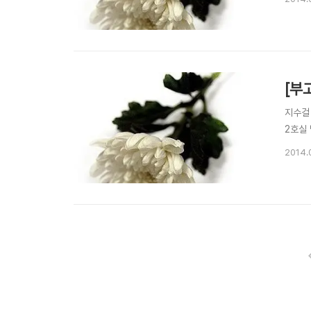
[부
지수걸
2호실 
2014.