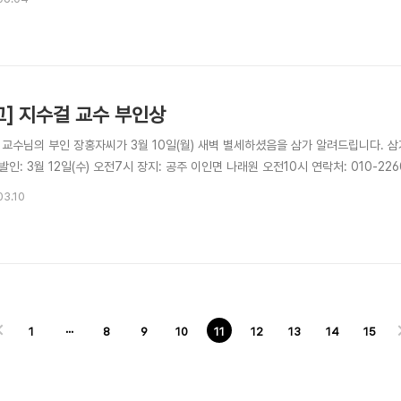
고] 지수걸 교수 부인상
 교수님의 부인 장홍자씨가 3월 10일(월) 새벽 별세하셨음을 삼가 알려드립니다. 
발인: 3월 12일(수) 오전7시 장지: 공주 이인면 나래원 오전10시 연락처: 010-226
03.10
1
···
8
9
10
11
12
13
14
15