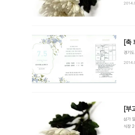
2014.
[축
경기도
2014.
[부
삼가 
식장 2