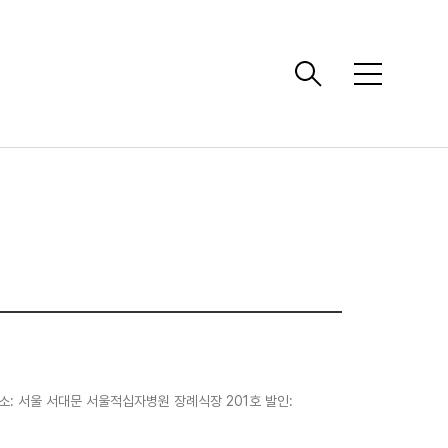
메
뉴
: 서울 서대문 서울적십자병원 장례식장 201호 발인: