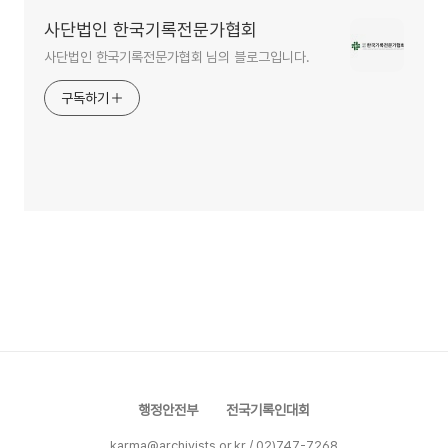
사단법인 한국기록전문가협회
사단법인 한국기록전문가협회 님의 블로그입니다.
구독하기
행정안전부
전국기록인대회
karma@archivists.or.kr / 02)747-7268