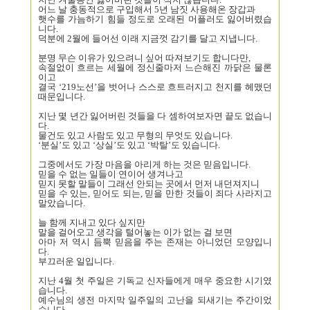
어느 날 충동적으로 구입해서 5년 남짓 사용해온 장갑과
햇수를 가늠하기 힘들 정도로 오래된 머플러도 잃어버렸습
니다.
덕분에 2월에 들어선 이래 지금껏 감기를 달고 지냅니다.
분명 무슨 이유가 있으려니 싶어 따져보기도 합니다만,
속절없이 흐르는 세월에 정신줄마저 느슨해진 까닭은 물론
이고
결국 ‘219노선’을 벗어나 스스로 흐트러지고 천지를 헤맸던
때문입니다.
지난 몇 년간 잃어버린 것들을 다 셈하여보자면 끝도 없습니
다.
물건도 있고 사람도 있고 무형의 무엇도 있습니다.
‘분실’도 있고 ‘상실’도 있고 ‘박탈’도 있습니다.
그중에서도 가장 마음을 아리게 하는 것은 믿음입니다.
믿을 수 없는 일들이 연이어 생겨나고
믿지 못할 말들이 그래선 안되는 곳에서 먼저 내던져지니
믿을 수 있는, 믿어도 되는, 믿을 만한 것들이 죄다 사라지고
말았습니다.
늘 함께 지내고 있다 싶지만
말을 걸어오고 생각을 털어놓는 이가 없는 걸 보면
아마 저 역시 듬뿍 믿음을 주는 존재는 아니었던 모양입니
다.
부끄러운 일입니다.
지난 4월 첫 주일은 기독교 신자들에게 매우 중요한 시기였
습니다.
예수님의 생전 마지막 일주일의 고난을 되새기는 주간이었
습니다.