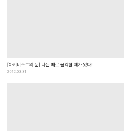
[아키비스트의 눈] 나는 때로 울컥할 때가 있다!
2012.03.31