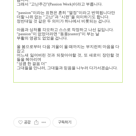
그래서 "고난주간"(Passion Week)이라고 부릅니다.
“passion”이라는 표현은 흔히 “열정”이라고 번역됩니다만
더할 나위 없는 “고난”과 “시련”을 의미하기도 합니다.
정반대일 것 같은 두 의미가 하나에서 비롯되는 겁니다.
아픔과 상처를 각오하고 스스로 작정하고 나선 길입니다.
“passion”이 없었더라면 “동풍(easter)”이 부는 날
부활의 영광도 없었을 겁니다.
올 봄으로부터 다음 겨울이 올 때까지는 부지런히 마음을 다
잡고
어느새 잃어버린 것과 되찾아야할 것, 또 새로이 장만할 것
들을 헤아리며
“성큼 한 걸음 더”
그대들을 만나러, 그대들과 믿음을 나누러 다가서겠습니다.
공감
구독하기