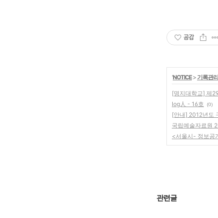
공감
'
NOTICE
>
기록관리
[명지대학교] 제
log人 - 16호
(0)
[안내] 2012년
국립예술자료원 2
<서울시- 정보공
관련글