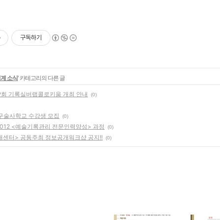
구독하기
계 소식
' 카테고리의 다른 글
29회 기록실버랩콜로키움 개최 안내
(0)
도 구술사학교 수강생 모집
(0)
012 <예술기록관리 전문인력양성> 과정
(0)
개센터> 공동주최 정보공개워크샵 공지!!
(0)