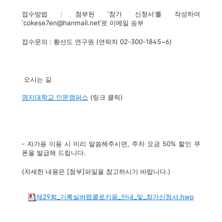
접수방법 : 첨부된 ‘참가 신청서’를 작성하여
‘cokese7en@hanmail.net’로 이메일 송부
접수문의 : 황선도 연구원 (연락처 02-300-1845~6)
오시는 길
명지대학교 인문캠퍼스
(링크 클릭)
- 자가용 이용 시 미리 말씀해주시면, 주차 요금 50% 할인 쿠
폰을 발급해 드립니다.
(자세한 내용은 [첨부]파일을 참고하시기 바랍니다.)
제29회_기록실버랩콜로키움_안내_및_참가신청서.hwp