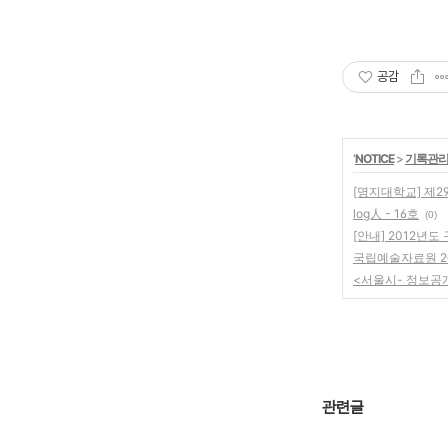
공감
'
NOTICE
>
기록관리
[명지대학교] 제
log人 - 16호
(0)
[안내] 2012년
국립예술자료원 2
<서울시- 정보공
관련글