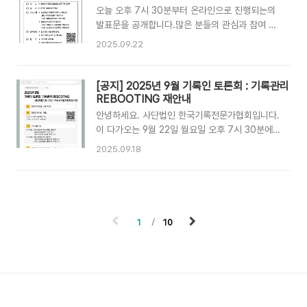
의하도록 하겠습니다. 이번 오픈 세미나는 기록관
오늘 오후 7시 30분부터 온라인으로 진행되는의
리단체협의회와 기록과 사회가 함께 주최합니다.
발표문을 공개합니다.많은 분들의 관심과 참여 부
기록인 여러분의 많은 관심과 참여 부탁드립니다.
탁드립니다. 바로 접속하기 ✅ 주최: 기록관리단체
2025.09.22
감사합니다.[입법예고 확인]🔗「 공공기록물 관리
협의회✅ 주관: 사단법인 한국기록전문가협회 ✅
에 관한 법률 시행령」 일부개정령안 입법예고 🔗
일시: 2025년 9월 22일(월) 오후 7시 30분✅ 장
「공공기록물 관리에 관한 법률 시행규칙」 일부개
소: 온라인 zoom 회의실✅ 참여방법: 아래 링크
[공지] 2025년 9월 기록인 토론회 : 기록관리
정령안 입법예고 [오픈 세미나 안내]▶️ 일시 :
를 통해 접속 - 링크:
REBOOTING 재안내
2025년 10월 27일(월) 19시 ..
https://us06web.zoom.us/j/8229716047?
안녕하세요. 사단법인 한국기록전문가협회입니다.
pwd=fISbjtgZyMoaFMifuHbbaEQlrjW7rn.1&om
이 다가오는 9월 22일 월요일 오후 7시 30분에
- 별도 참가신청 불필요✅ 세부 프로그램▶️ 제1발
온라인(ZOOM)으로 진행됩니다."중앙행정기관
2025.09.18
표: 중앙행정기관(특수기록관) 기록관리 - 발표 :
(특수기록관)과 특별지방행정기관의 기록관리"를
유영필(국방부 기록연구사) - 토론 : 이현정(대검
주제로 논의할 예정이니 참여를 원하시는 분들은
찰청 기록연구관) ▶️ 제2발표: 특별지방행정기관
아래 링크를 통해 시간 맞추어 온라인 회의장에 입
..
장해주세요.이번 9월 기록인 토론회도 많은 관심
부탁드립니다:) ▶️ 행사명: 2025년 9월 기록인
1
10
토론회 : 기록관리 REBOOTING ▶️ 주최: 기록관
리단체협의회 ▶️ 주관: 사단법인 한국기록전문가
협회 ▶️ 일시: 2025년 9월 22(월) 오후 7시 30
분 ▶️ 장소: 온라인 zoom 회의실 ▶️ 참여방법: 아
래 링크를 통해 접속링크:
https://us06web.zoom.us/j/8229716047?