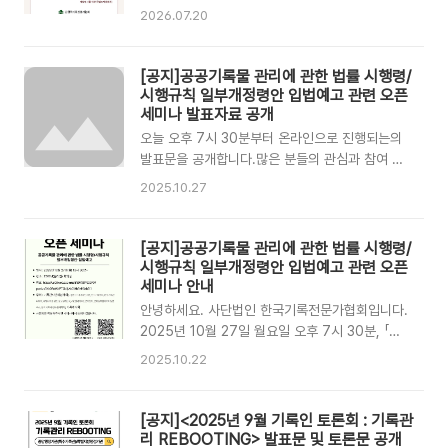
심과 참여 부탁드립니다.감사합니다. ▶️일시:
기록물법을 넘어 기본법으로-기록관리 법체계의
2026.07.20
2026.07.29.(수) 19:00~21:00 ▶️ 장소: 온라인
전환과 과제 」 라는 주제로 오픈세미나를 개최합니
(zoom) - 접속링크:
다.이번 세미나는 온라인(Zoom)으로 진행되며,
https://us06web.zoom.us/j/85288022533?
관심 있는 분이라면 누구나 참석하실 수 있습니다.
[공지]공공기록물 관리에 관한 법률 시행령/
pwd=EQ2cFKLUqxwPcxllmbk12yxCAapz3h.1
참여를 희망하시는 분들께서는 아래 안내를 참고
시행규칙 일부개정령안 입법예고 관련 오픈
..
하시어 시간에 맞춰 접속해 주시기 바랍니다.기록
세미나 발표자료 공개
인 여러분의 많은 관심과 참여를 부탁드립니다.감
오늘 오후 7시 30분부터 온라인으로 진행되는의
사합니다. ✅일시: 2026.07.29.(수)
발표문을 공개합니다.많은 분들의 관심과 참여 부
19:00~21:00✅장소: 온라인(zoom) - 접속링
탁드립니다. ✅ 주최: 기록관리단체협의회((사)한
2025.10.27
크:
국국가기록연구원, 한국기록학회, 한국기록관리학
https://us06web.zoom.us/j/85288022533?
회, 투명사회를 위한 정보공개센터, (사)한국기록
pwd=EQ2cFKLUqxwPcxllmbk12yxCAapz3h.1
전문가협회, 문화융복합아카이빙연구소, 한국 기
[공지]공공기록물 관리에 관한 법률 시행령/
- 회의 ID: 852 8802 ..
록과 정보·문화학회), 기록과 사회✅ 일시: 2025
시행규칙 일부개정령안 입법예고 관련 오픈
년 10월 27일(월) 오후 7시 30분✅ 장소: 온라인
세미나 안내
zoom 회의실✅ 참여방법: 아래 링크를 통해 접속
안녕하세요. 사단법인 한국기록전문가협회입니다.
- 링크:
2025년 10월 27일 월요일 오후 7시 30분, 「공
https://us06web.zoom.us/j/89708492970?
공기록물 관리에 관한 법률 시행령」및 「공공기록
2025.10.22
pwd=v5Ko0ZulWkPT4NJjAbGMbSzlfrXzbD.1
물 관리에 관한 법률 시행규칙」 일부개정령안 입법
- 별도 참가신청 불필요✅ 사전의견조회: 아래 링
예고 관련 오픈 세미나가 온라인(ZOOM)으로 진
크를 통해 접속 - 링크: https://docs.g..
행됩니다.아래 링크를 통해 입법예고를 확인하신
[공지]<2025년 9월 기록인 토론회 : 기록관
후, 관련 의견을 제출해주시면 오픈 세미나에서 논
리 REBOOTING> 발표문 및 토론문 공개