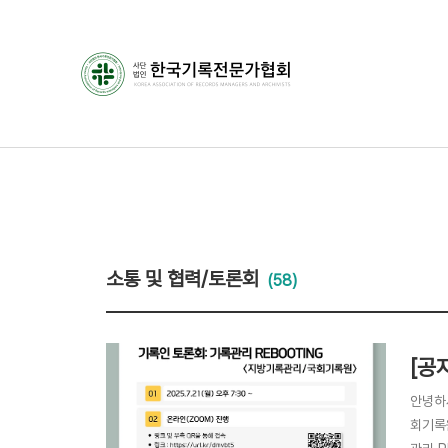
소통 및 협력/토론회
(58)
[공
안녕하
회기록원