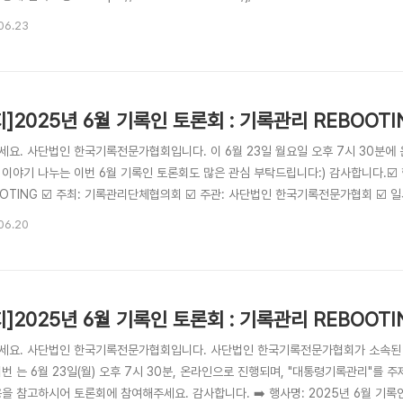
fISbjtgZyMoaFMifuHbbaEQlrjW7rn.1&omn=84880021820 - 별도
06.23
새 정부 대통령기록관리 동향 및 혁신방향 - 발표 : 윤정훈(전 서울기록원 과장) - 토론 
지]2025년 6월 기록인 토론회 : 기록관리 REBOOT
세요. 사단법인 한국기록전문가협회입니다. 이 6월 23일 월요일 오후 7시 30분에
이야기 나누는 이번 6월 기록인 토론회도 많은 관심 부탁드립니다:) 감사합니다.☑️ 행
OTING ☑️ 주최: 기록관리단체협의회 ☑️ 주관: 사단법인 한국기록전문가협회 ☑️ 일시: 
om 회의실 ☑️ 참여방법: 아래 링크를 통해 접속 - 링크: https://us06web.zoom.
06.20
fISbjtgZyMoaFMifuHbbaEQlrjW7rn.1&omn=84880021820☑️ 프로그램 구
지]2025년 6월 기록인 토론회 : 기록관리 REBOOTI
세요. 사단법인 한국기록전문가협회입니다. 사단법인 한국기록전문가협회가 소속된
이번 는 6월 23일(월) 오후 7시 30분, 온라인으로 진행되며, "대통령기록관리"를
을 참고하시어 토론회에 참여해주세요. 감사합니다. ➡️ 행사명: 2025년 6월 기록인