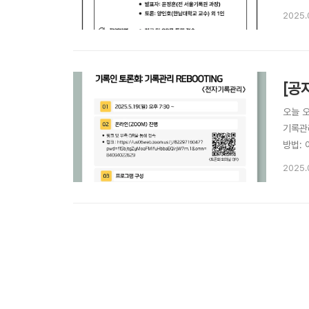
체협의회
2025.
링크를 통
[공
오늘 
기록관리
방법: 
pwd=
2025.
표: 