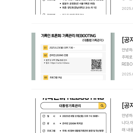
pwd=
2025.
제 : 
[공
안녕하
주제로 
REBO
인 zo
2025.
pwd=
[공
안녕하
니다.
래 내용