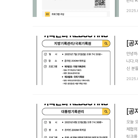
관리 R
온라인 
2025.
pwd=
[공
안녕하
니다.이
신 분들
최: 기
2025.
여방법:
[공
오늘 
체협의회
링크를 