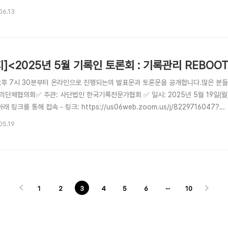
➡️ 주관: 사단법인 한국기록전문가협회 ➡️ 일시: 2025년 6월 23(월) 오후 7시 3
06.13
해 접속 - 링크: https://us06web.zoom.us/j/8229716047?pwd=fISbjtg
지]<2025년 5월 기록인 토론회 : 기록관리 REBOO
오후 7시 30분부터 온라인으로 진행되는의 발표문과 토론문을 공개합니다.많은 분들
단체협의회✅ 주관: 사단법인 한국기록전문가협회 ✅ 일시: 2025년 5월 19일(월)
아래 링크를 통해 접속 - 링크: https://us06web.zoom.us/j/8229716047?
fISbjtgZyMoaFMifuHbbaEQlrjW7rn.1&omn=84094022629 - 별도
05.19
이경남(한신대학교) - 토론오효정(전북대학교) 안대진(아카이브랩) 오진관(한국지역정
1
2
3
4
5
6
···
10