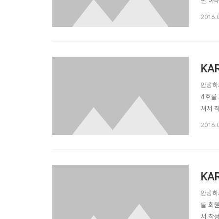
면 아래
우에는 
2016.
지이며,
KA
안녕하
4호를
셔서 
karm
2016.0
없으실 
KA
안녕하
를 회
서 작성