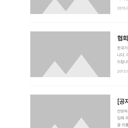
니다. 
2015.
협회
한국기
니다.
드립니
'회원
2013.
회원카
적 ..
[공
안녕하
입해 
을 이