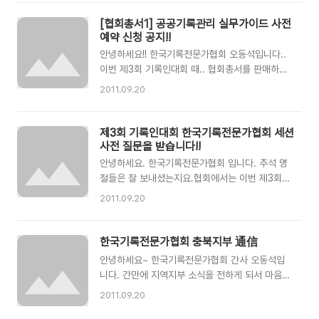
원의 권익보호 차원에서 마련되었습니다. 자세한
공감을 통해서 함께 공유할 비전과 해결책을 모색
내용은 별첨을 확인해 주시기 바랍니다. 협회회원
해보는 시간을 갖고자 합니다. 특히 각 분야에서
[협회총서1] 공공기록관리 실무가이드 사전
님들의 많은 참여 부탁드립니다.!!
오랜 시간 활동을 하고 계신 패널들의 따뜻한 조언
예약 신청 공지!!
으로 꾸며질 것입니다. 회원 ..
안녕하세요!! 한국기록전문가협회 오동석입니다..
이번 제3회 기록인대회 때.. 협회총서를 판매하고
자 합니다.협회 총서 구입을 하고자 하시는 분들은
2011.09.20
사전 예약을 해주시면 감사하겠습니다.자세한 내
용은 아래에 사진을 참조해주세요..!! 그럼
제3회 기록인대회 한국기록전문가협회 세션
사전 질문을 받습니다!!
안녕하세요. 한국기록전문가협회 입니다. 추석 명
절들은 잘 보내셨는지요.협회에서는 이번 제3회
전국기록인대회에 "기록관리시스템(RMS) 표준모
2011.09.20
델의 원활한 도입과 운용전략"이라는 주제로 세션
참가 예정입니다.먼저, 중앙행정기관의 운영사례
와 서울시의 RMS 도입과정에 대한 사례 발표, 그
한국기록전문가협회 충북지부 通信
리고 종합토론을 통해 RMS도입을 준비하고 있는
안녕하세요~ 한국기록전문가협회 간사 오동석입
분들께 도움이 되고자 합니다. 더불어 이미 RMS
니다. 간만에 지역지부 소식을 전하게 되서 마음이
를 운영하고 있는 기관들에게도 조금이나마 도움
설레입니다. ㅎㅎ 충북지부에서 지역 소식을 전해
2011.09.20
이 되기를 기대합니다. 그러면서~!......사전질문을
와서 알려드립니다~ 충북지부에서는 지난 8월 이
받습니다! RMS를 도입해야해! 그런데 무엇부터