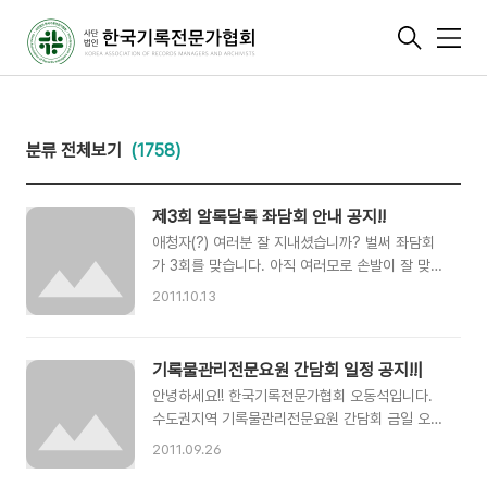
메
뉴
분류 전체보기
(1758)
제3회 알록달록 좌담회 안내 공지!!
애청자(?) 여러분 잘 지내셨습니까? 벌써 좌담회
가 3회를 맞습니다. 아직 여러모로 손발이 잘 맞지
않는 형편입니다만 뭐 점점 나아지지 않겠어요?
2011.10.13
ㅋㅋ 그간 모니터링하신 내용도 좀 올려주시고...
지난 2회부터는 음성으로만 진행하고 있구요, 3회
부터는 우리 게시판을 익명으로 운영하면서 회원
기록물관리전문요원 간담회 일정 공지!!|
들의 반응을 좀더 쉽게 느껴볼까 합니다. 제3차 좌
안녕하세요!! 한국기록전문가협회 오동석입니다.
담회 주제는 “나는 너를 보낼 수 없다” 입니다. 너
수도권지역 기록물관리전문요원 간담회 금일 오후
무 거창한가요? 아님 너무 갑작스럽게 말랑말랑한
7:00시 신촌 토즈(아트레온점)에서 개최 될 예정
가요? ㅋㅋ 연구와 학업, 직무와 생활 등 (예비) 기
2011.09.26
입니다. 이번 간담회는 계약직 기록물관리전문요
록전문가들의 일상 속 애환과 열정에 대한 소개와