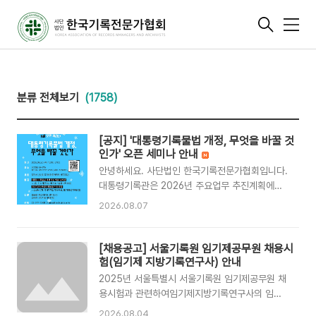
메
뉴
분류 전체보기
(1758)
[공지] '대통령기록물법 개정, 무엇을 바꿀 것
인가' 오픈 세미나 안내
안녕하세요. 사단법인 한국기록전문가협회입니다.
대통령기록관은 2026년 주요업무 추진계획에
「대통령기록물법」 및 시행령 개정을 포함하는 등
2026.08.07
대통령기록물법 개정 작업을 추진하고 있습니다.
대통령지정기록물의 지정·보호와 예외적 열람, 대
통령기록관리의 독립성, 온라인 접근과 서비스 등
[채용공고] 서울기록원 임기제공무원 채용시
제도의 기본 구조를 다시 설계하기 위해서는 앞으
험(임기제 지방기록연구사) 안내
로의 대통령기록관리 원칙과 방향에 대한 충분한
2025년 서울특별시 서울기록원 임기제공무원 채
논의가 필요합니다.이에 협회에서는 2026년 8월
용시험과 관련하여임기제지방기록연구사의 임용
20일(목) 오후 7시에 「대통령기록물법 개정, 무엇
시험 시행계획을 알려드립니다.자세한 사항은 아
2026.08.04