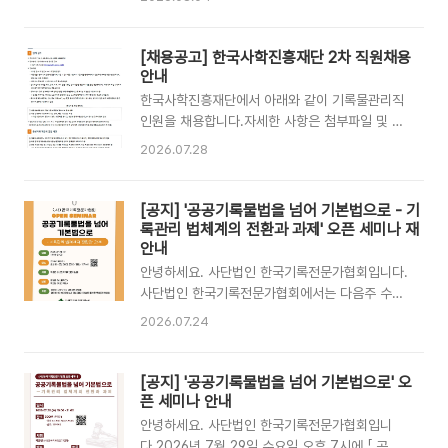
을 바꿀 것인가」라는 주제로 오픈세미나를 개최하
래 파일을 참고하시기 바랍니다.가. 임용개요임용
여, 대통령기록물법 개정에 담겨야 할 내용과 주요
분야임용 직급임용 인원근무 기간근무 예정 부서
쟁점을 함께 살펴보고 기록공동체와 시민사회의
담당 예정 직무기록관리전문요원임기제지방기록
[채용공고] 한국사학진흥재단 2차 직원채용
다양한 의견을 모으고자 합니다.이번 세미나도 7
연구사(7급상당)1명2년디지털도시국 서울기록원-
안내
월에 진행된 세미나와 같이 온라인(ZOOM)으로
관할기관 기록 분류체계 운영- 관할기관 기록물
한국사학진흥재단에서 아래와 같이 기록물관리직
진행..
생산현황 관리- 관할기관 전자기록물 인수체계 운
인원을 채용합니다.자세한 사항은 첨부파일 및 링
영- 관할기관 행정정보 데이터세트, 웹기록물 인
크 참조해주시기 바랍니다.📍채용 개요- 채용기관
2026.07.28
수체계 운영 등나. 접수기간: 2026. 8. 12.(수) ~
: 한국사학진흥재단- 접수기간 : 2026. 7. 28.
8. 14.(금)다. 접수방법: 우편(등기) 및 방문접수
(화) ~ 8. 4.(화) 14:00- 고용형태: 기간 계약직-
라. 접수처: 서울기록원 (우편번호 03371) 서울특
채용직종(급): 행정 5급- 채용분야: 기록물- 선발
[공지] '공공기록물법을 넘어 기본법으로 - 기
별시 은평구 통일로 62길 7 (녹번동), 서울기록원
인원 : 2명- 응시자격 : 기록물관리 전문요원 자격
록관리 법체계의 전환과 과제' 오픈 세미나 재
운영지원과 인사담당
소지자- 근무장소 : 대구광역시 동구 혁대로 345.
안내
한국사학진흥재단 한국사학진흥재단 채용 링크 바
안녕하세요. 사단법인 한국기록전문가협회입니다.
로가기
사단법인 한국기록전문가협회에서는 다음주 수요
일(7/29) 오후 7시에 오픈 세미나를 진행합니다.
2026.07.24
이번 세미나는 「 공공기록물법을 넘어 기본법으로
- 기록관리 법체계의 전환과 과제 」라는 주제로 진
행되며,사전신청없이 누구든 참석하실 수 있도록
[공지] '공공기록물법을 넘어 기본법으로' 오
온라인(Zoom)으로 운영됩니다. 관심 있으신 분
픈 세미나 안내
들께서는 아래 안내를 참고하시어 정해진 시간에
안녕하세요. 사단법인 한국기록전문가협회입니
접속해 주시기 바랍니다. 기록인 여러분의 많은 관
다.2026년 7월 29일 수요일 오후 7시에 「 공공