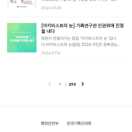
심과 참여 부탁드립니다.감사합니다. ▶️일시:
기록물법을 넘어 기본법으로-기록관리 법체계의
2026.07.20
2026.07.29.(수) 19:00~21:00 ▶️ 장소: 온라인
전환과 과제 」 라는 주제로 오픈세미나를 개최합니
(zoom) - 접속링크:
다.이번 세미나는 온라인(Zoom)으로 진행되며,
https://us06web.zoom.us/j/85288022533?
관심 있는 분이라면 누구나 참석하실 수 있습니다.
[아키비스트의 눈] 기록연구관 인권위에 진정
pwd=EQ2cFKLUqxwPcxllmbk12yxCAapz3h.1
참여를 희망하시는 분들께서는 아래 안내를 참고
을 내다
..
하시어 시간에 맞춰 접속해 주시기 바랍니다.기록
회원이 만들어가는 칼럼 '아키비스트의 눈' 입니
인 여러분의 많은 관심과 참여를 부탁드립니다.감
다.아키비스트의 눈(칼럼 2026-01)은 윤혜경님
사합니다. ✅일시: 2026.07.29.(수)
께서 보내주신 [ 기록연구관 인권위에 진정을 내다
2026.07.16
19:00~21:00✅장소: 온라인(zoom) - 접속링
]입니다. ' 기록연구직이 겪는 과도한 업무 부담과
크:
이를 계기로 국가인권위원회에 진정을 제기하게
https://us06web.zoom.us/j/85288022533?
된 경위'를 담고 있습니다.* 본 칼럼은 한국기록전
pwd=EQ2cFKLUqxwPcxllmbk12yxCAapz3h.1
문가협회의 공식의견과 무관함을 사전에 알려드립
- 회의 ID: 852 8802 ..
니다. * '아키비스트의 눈'은 기록관리와 관련된 우
1
293
리의 생각과 이야기를 자유롭게 공유하는 공간입
니다. 투고를 원하시는 회원님들께서는
karma@archivists.or.kr로 메일 주시거나 아래
바로가기(구글 DOCS)를 이용하셔서 작성하실 수
있습니다. 실명이 아닌 필명(예명)을 사용하셔도
됩니다. 아키비스트의 눈(칼럼 2026-01)기록연
행정안전부
전국기록인대회
구관 인권위에 진정을 ..