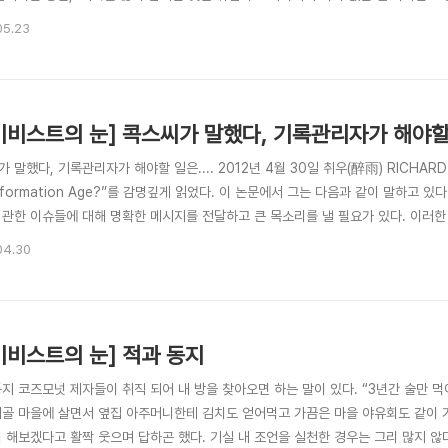
무현 대통령의 기록은 건수 기준으로 이전 대통령의 기록 모두를 합친 것의 20배를 웃
05.23
 그것을 실행에 옮겼다. 그렇지만 참여정부의 많은 기록들은 역으로 대통령 자신과 측근
키비스트의 눈] 콕스씨가 말했다, 기록관리자가 해야할 일
 말했다, 기록관리자가 해야할 일은.... 2012년 4월 30일 취우(醉雨) RICHARD J. 
Information Age?”를 감명깊게 읽었다. 이 논문에서 그는 다음과 같이 말하
 관한 이슈들에 대해 명확한 메시지를 전달하고 큰 목소리를 낼 필요가 있다. 이러
다.” 그는 다음과 같은 예를 들면서 기록관리자들이 직무유기를 하고 있다고 비판하고
04.30
인 의혹들 중 몇 가지는 기록에 연관된 것들이었다. 하지만 그런 문제들이 기록관리적
키비스트의 눈] 적과 동지
지 코즈모넛 제자들이 취직 되어 내 방을 찾아오면 하는 말이 있다. “3년간 술만 먹
시골 마을에 살면서 옆집 아주머니한테 김치도 얻어먹고 가끔은 마을 야유회도 같이 가
리 해보겠다고 활짝 웃으며 답하곤 했다. 기실 내 조언을 실천한 경우는 그리 많지 않