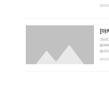
애쓰고
2012.
된 섬’
[아
고난으로
잃어버
습니다
정신줄
2012.
셈하여보