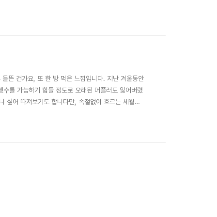
은 일이다. 기록 전문가라면 의당 그래야 한다지만 ‘고립
눈을 말똥말똥 뜨고 미소 지으며 '똥개 ..
 들뜬 건가요, 또 한 방 먹은 느낌입니다. 지난 겨울동안
 햇수를 가늠하기 힘들 정도로 오래된 머플러도 잃어버렸
려니 싶어 따져보기도 합니다만, 속절없이 흐르는 세월에
 헤맸던 때문입니다. 지난 몇 년간 잃어버린 것들을 다
‘상실’도 있고 ‘박탈’도 있습니다. 그중..