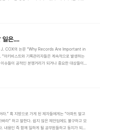
돈다. '기록대통령'으로 평가받고 싶어 한 노 대통령은
들을 향한 비수로 돌아왔다. 퇴임 후 불과 ..
은....
COX의 논문 “Why Records Are Important in
고 있다. “아키비스트와 기록관리자들은 계속적으로 발생하는
한 이슈들이 공적인 분쟁거리가 되거나 중요한 대상들이기
 있다. “대선 시기에 뉴욕타임즈에 실린 후보자에 대한
 관점에서 제시..
어라.” 혹 지방으로 가게 된 제자들에게는 “아파트 말고
봐라” 하고 말한다. 쉽지 않은 제안임에도 불구하고 모
다. 내용인 즉 함께 일하게 될 공무원들하고 동지가 되려