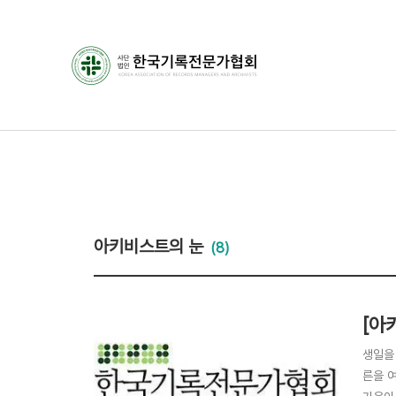
아키비스트의 눈
(8)
[아
생일을
른을 