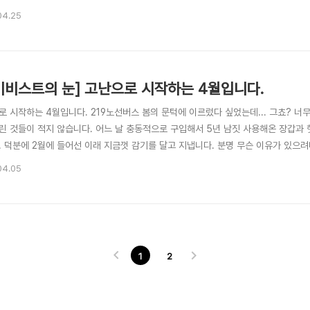
 한 걸음 더 나아간다면 그 지방 사람들과 하나가 되라는 거다. 말이 쉽지 만만치 않
04.25
에 외톨이로 살아야 하는 처지에 무슨 호사스런 낭만주이란 말인가? 첫 출근을 했더니 
키비스트의 눈] 고난으로 시작하는 4월입니다.
 시작하는 4월입니다. 219노선버스 봄의 문턱에 이르렀다 싶었는데... 그쵸? 너무
린 것들이 적지 않습니다. 어느 날 충동적으로 구입해서 5년 남짓 사용해온 장갑과
. 덕분에 2월에 들어선 이래 지금껏 감기를 달고 지냅니다. 분명 무슨 이유가 있으
마저 느슨해진 까닭은 물론이고 결국 ‘219노선’을 벗어나 스스로 흐트러지고 천지를
04.05
자면 끝도 없습니다. 물건도 있고 사람도 있고 무형의 무엇도 있습니다. ‘분실’도 있고 
1
2