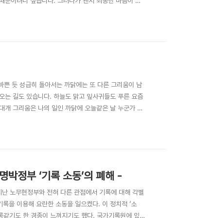
 때문이려니 싶습니다. 그러다가 왠지 죄송한 마음이 들
창시절의 것들과 가까이 지내던 벗들과의 사연 속에 낯설
수 있습니다. 할아버지의 무르팍에서 자란 세대인 까닭에
 바쁜 듯 성급히 돌아서는 까닭에는 또 다른 그리움이 남
오는 길도 있습니다. 하늘도 맑고 잎사귀들도 푸른 요즘
대개 그리움은 나의 일인 까닭에 오늘같은 날 누군가 나
떠올리다가도 공부는 정말 못했다는 몹쓸 기억이 되살아납
어도 정작 저는 나의 그리움에 떠밀려 오늘도 침몰하고 맙
박정부 ‘기록 소동’의 폐해 -
 지난 노무현정부와 전혀 다른 관점에서 기록에 대해 각별
기록을 이용해 요란한 소동을 일으켰다. 이 정치적 ‘소
조롱같기도 한 경종이 느껴지기도 했다. 국가기록원에 있는