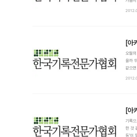
가움이
어 처
2012.
면서도
집안의 
[아
오월의
을까 
같으면
를 그
2012.
니다.
니..
[아
기록으
한 것
동’이