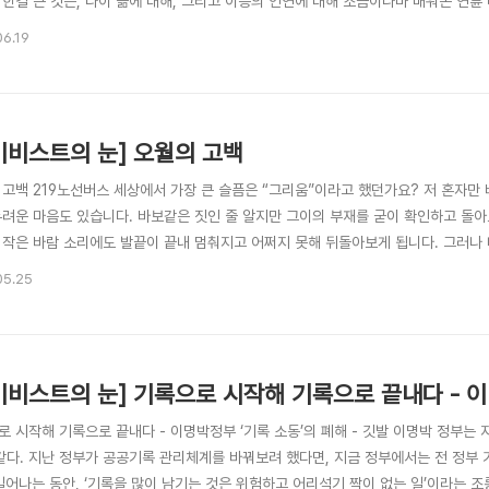
 한결 큰 것은, 나이 듦에 대해, 그리고 이승의 인연에 대해 조금이나마 배워온 연륜
음의 어딘가로 돌아간 그분들의 자취를 돌아봅니다. 집안에 남아 있던 것은 물론, 학
06.19
 그리운 그 모습으로 고스란히 남아 있습니다. 한 눈에 알아보고 단박에 알아들을 
..
키비스트의 눈] 오월의 고백
 고백 219노선버스 세상에서 가장 큰 슬픔은 “그리움”이라고 했던가요? 저 혼자만
두려운 마음도 있습니다. 바보같은 짓인 줄 알지만 그이의 부재를 굳이 확인하고 돌아
 작은 바람 소리에도 발끝이 끝내 멈춰지고 어쩌지 못해 뒤돌아보게 됩니다. 그러나 
립다 하리라 생각지 않습니다. 테레사 수녀님의 뉴스를 보며 눈물을 보이던 친구를 
05.25
 와락 품어야 할 슬픔의 존재들이 매일 오가는 시청 앞이며 서울역 앞에 지쳐가고 있
키비스트의 눈] 기록으로 시작해 기록으로 끝내다 - 이명
로 시작해 기록으로 끝내다 - 이명박정부 ‘기록 소동’의 폐해 - 깃발 이명박 정부는
 같다. 지난 정부가 공공기록 관리체계를 바꿔보려 했다면, 지금 정부에서는 전 정부 
 일어나는 동안, ‘기록을 많이 남기는 것은 위험하고 어리석기 짝이 없는 일’이라는 