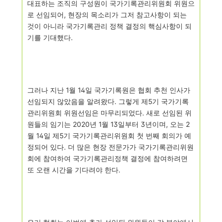
대표하는
조직의 구성원이 국가기록관리위원회 위원으
로 선임되어
,
현장의 목소리가 그저
참고사항이 되는
것이 아니라 국가기록관리 정책 결정의 핵심사항이 되
기를 기대했다
.
그러나 지난
1
월
14
일 국가기록원은 협회 추천 인사가
선임되지 않았음을 알려왔다
.
그렇게 제
5
기 국가기록
관리위원회 위원선임은 마무리되었다
.
새로 선임된 위
원들의
임기는
2020
년
1
월
13
일부터
3
년이며
,
오는
2
월
14
일 제
5
기 국가기록관리위원회
첫 번째 회의가 예
정되어 있다
.
더 많은 현장 전문가가 국가기록관리위원
회에
참여하여 국가기록관리정책 결정에 참여하려면
또 오랜 시간을 기다려야 한다
.