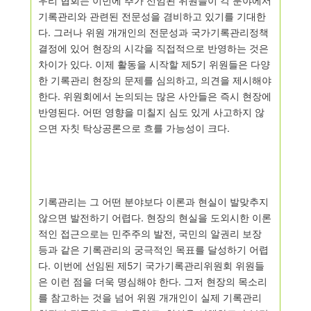
우리 협회는 이번에 추가 선임된 위원들이 각 분야에서
기록관리와 관련된 전문성을 겸비하고 있기를 기대한
다
.
그러나 위원 개개인의 전문성과 국가기록관리정책
결정에
있어 현장의 시각을 직접적으로 반영하는 것은
차이가 있다
.
이제 활동을 시작할
제
5
기 위원들은 다양
한 기록관리 현장의 문제를 심의하고
,
의견을 제시해야
한다
.
위원회에서 논의되는 많은 사안들은 즉시 현장에
반영된다
.
어떤 영향을 미칠지
심도 있게 사고하지 않
으면 자칫 탁상공론으로 흐를 가능성이 크다
.
기록관리는 그 어떤 분야보다 이론과 현실이 발맞추지
않으면 발전하기 어렵다
.
현장의 현실을 도외시한 이론
적인 접근으로는 민주주의 발전
,
국민의 알권리 보장
등과 같은 기록관리의 궁극적인 목표를 달성하기 어렵
다
.
이번에 선임된 제
5
기
국가기록관리위원회 위원들
은 이런 점을 더욱 명심해야 한다
.
그저 현장의 목소리
를
참고하는 것을 넘어 위원 개개인이 실제 기록관리