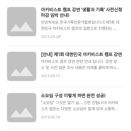
여분이 함께 한 이 번 강연은 "아카이브 미
(Archive Me)"라는 주제로 김경수(복잡한 문제연
아키비스트 캠프 강연 '생활과 기록' 사전신청
구소장) 선생님께서 제1강을 함께 하셨구요, 제2
마감 임박 안내!
강연은 "아키비스트와 IT"라는 주제로 성태제(진
안녕하세요 한국기록전문가협회입니다.!! 제1회 대
미텍) 선생님, 임종철(한국문헌정보기술)선생님,
한민국 아키비스트 캠프의 일환으로 진행되는 강
원종관(민주화운동기념사업회) 선생님께서 대담
연 '생활과 기록'의 사전 신청이 마감될 예정입니
형식으로 함께하셨습니다. 특히 이번 강연은 사전
2013.05.28
다. 사전 신청 마감은 2013년 5월 31일 23:59으
신청을 통해 강연자에게 사전 질문을 하는 방식으
로 이후 신청을 원하시는 분들은 개별적으로 연락
로 진행되었습니다. ..
주십시오. 현재(5월 28일)까지 약 50분이 참가
[안내] 제1회 대한민국 아키비스트 캠프 강연
신청을 해 주셨습니다. 기존의 복잡하고 어렵게만
아키비스트 캠프 강연 관련 안내 입니다. 강연 장
느껴왔던 기록관리를 새로운 관점에서 보고자 하
소 및 사전 설문 조사 내용은 아래를 클릭하거나
는 관심(?)이 정말 뜨겁습니다.ㅎ이번 강연은 사전
QR코드를 확인하세요
2013.05.17
신청을 통해 강연자에게 궁금한 점을 미리 질문하
~!https://docs.google.com/forms/d/16tu52T
는 형식으로 일방적인 강연이 아닌 소통의 장이 될
것입니다. 다른 참가자들이 무슨 질문을 하셨는지
소모임 구성 이렇게 하면 완전 성공!
궁금하시면 아래를 '여기를 클릭!' 하셔서 참고하시
고, 참가 신청은 '요기를 클릭!'하셔서 함께 해 주세
"소모임" 그것은 알기 싫....으면 안됩니다! 아키비
요^^ 강연에 대한 정..
스트 캠프는 다양한 소모임이 함께 모여 소통하는
공간입니다. 그렇다면 당연히 소모임이 먼저 구성
2013.05.14
되어야 겠지요. 그래서 "소모임"에 대해 알려드리
겠습니다. 국어사전(네이버)에는 '소모임'이란 [명