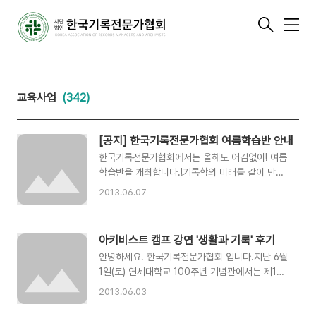
메
뉴
교육사업
(342)
[공지] 한국기록전문가협회 여름학습반 안내
한국기록전문가협회에서는 올해도 어김없이! 여름
학습반을 개최합니다.!기록학의 미래를 같이 만들
어 나갈 여러분의 참여를 기다립니다.❏ 대상:
2013.06.07
2013년 기록학대학원 1학기 이상 재학생(학부생,
졸업생도 신청 가능) ❏ 일시: 2013년 6월 29일
~7월 25일(MT 이외에는, 매주 목요일 저녁 7
아키비스트 캠프 강연 '생활과 기록' 후기
시)❏ 장소: 모집 안내문 참조 ❏ 참가비 정회원:
안녕하세요. 한국기록전문가협회 입니다.지난 6월
50,000원비회원: 70,000원 ❏ 참가신청(클릭)
1일(토) 연세대학교 100주년 기념관에서는 제1회
# 학습반에 대한 자세한 사항은 아래 첨부 파일을
대한민국 아키비스트 캠프의 일환으로 '생활과 기
참고하세요~!
2013.06.03
록'이라는 주제로 강연이 진행되었습니다. 약 70