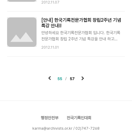
분 류)기준표 정비 사례 워크숍」---「기록관리(기록
2012.11.07
못하신 분들이 계셨습니다. 또한 여러가지 사정으
물분 류)기준표 정비 사례 워크숍」안내---을 개최
로 그 자리에는 참석하지 못함을 아쉬워하며 자료
합니다.많은 현장 기록연구사님들과 기타 관심있
집에 대해 문의하시는 분들도 많았습니다.워크숍
는 연구자분들의 참여를 바랍니다. ※ 오늘(2012.
[안내] 한국기록전문가협회 창립2주년 기념
자리에서 말씀드린 것처럼 발표자분들과 그 날 참
11. 7) 각 기관으로 공문이 fax로 발송되었습니다.
특강 안내!!
석자분들의 양해와 동의를 얻어 워크숍 자료집을
혹 미처 받지 못하셨거나 확인되지 않아 공문이 필
안녕하세요 한국기록전문가협회 입니다. 한국기록
..
요하신 분들은 한국기록전문가협회 사무처로 연락
전문가협회 창립 2주년 기념 특강을 안내 하고자
주시거나 아래에 댓글로 남겨주시기 바랍니다. ❍
합니다. 1. 특강 개요- 일 시 : 11월 3일(토) 오후
2012.11.01
일 시 : ‘12. 11. 23(금) 14:00 ~ 18:00(4시간)
3:20 (1시간 20분) - 장 소 : 환경재단 레이첼카
예정❍ 장 소 : 대전 정부종합청사 회의실.(3동
슨홀- 강 사 : 이상민(한국기록전문가협회 대외협
204호)❍ 참석대상 : - 중앙행정기관, 시·도교육
력위원장)- 대 상 : 현 기록연구사 및 기록관리 전
청, 광역 및 기초 ..
문요원, 기록관리 대학원생 등2. 특강 운영- 특강
및 질의응답- 특강내용 : 1) ICA 총회 후기 2) 해
55
57
외 최신 경향 3) 기록전문가의 전문역량 강화
행정안전부
전국기록인대회
karma@archivists.or.kr / 02)747-7268