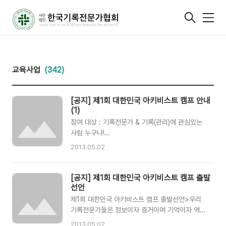
메
뉴
교육사업
(342)
[공지] 제1회 대한민국 아키비스트 캠프 안내
(1)
참여 대상 : 기록전문가 & 기록(관리)에 관심있는
사람 누구나!
https://docs.google.com/forms/d/1cGdPSTJg
2013.05.02
aYb7b9l98WhgJ61MMY/viewform
http://igniteseoul.tumblr.com/참가 영역 :
무엇이든 가능! [예] 기록관리시스템, 기록연구사
[공지] 제1회 대한민국 아키비스트 캠프 출발
근무현황, 대학기록관리, 공동체기록관리, 종교기
선언
록관리, 학생모임, 정보공개 등
제1회 대한민국 아키비스트 캠프 출발선언>우리
기록전문가들은 정보이자 증거이며 기억이자 역사
유산인 기록의 체계적인 관리와 과학적인 보존이
2013.05.02