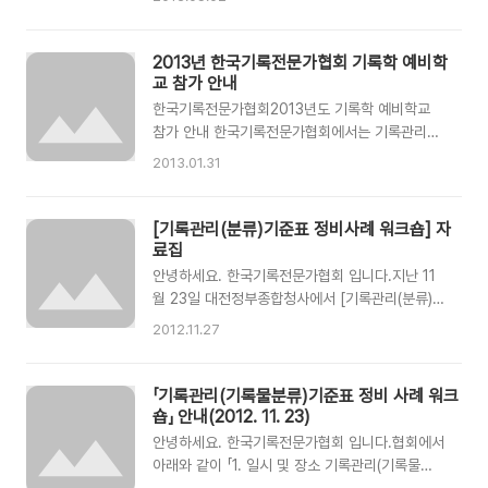
우리 사회의 민주주의와 공공의 이익을 보장하는
숭엄한 시대적 과제라고 인식하고 있습니다. 공공
영역이나 민간영역에 걸친 그간의 성과는 실로 괄
2013년 한국기록전문가협회 기록학 예비학
목할만하지만, 그러나 우리는 여전히 전문적 역할
교 참가 안내
을 발휘하기 힘든 무관심과 제약 속에 있습니다.
한국기록전문가협회2013년도 기록학 예비학교
서로 간에도 치열한 토론과 진정어린 교류가 영글
참가 안내 한국기록전문가협회에서는 기록관리학
지 못하고 있습니다. 기록 본연의 성격은 물론이
대학원 및 교육원 입학 예정자 등 학기에 들어서는
2013.01.31
고, 기록의 관리와 보존의 업무도 마찬가지이지만,
예비 기록인들을 위하여 “기록학 예비학교”를 개
우리가 처한 현실의 극복을 위해서도 우리는 결코
최합니다.기록관리학에 대한 기본적인 소양과 자
“혼자”일 수 없습니다. 소통과 교류, 협력과 연대
세를 함께 공유 · 고민하고 현재 분야별로 기록관
[기록관리(분류)기준표 정비사례 워크숍] 자
를 함께 실천해갈 넓은 광장을 열어야 합니다.
리가 어떻게 이루어지고 있는지 소개하여 예비 기
료집
2013년 새봄을 맞아 한국기록전문가협회는 제1..
록인의 학업 방법과 진로 방향에 조금이나마 도움
안녕하세요. 한국기록전문가협회 입니다.지난 11
이 되고자 하오니 전국에 있는 예비 기록인 대상자
월 23일 대전정부종합청사에서 [기록관리(분류)기
들의 많은 참여를 부탁드립니다.□ 일 시 :2013.
준표 정비사례 워크숍]이 있었습니다. 이 자리에
2012.11.27
2. 16. (토) 14:00~17:30□ 장 소 :명지대학교
중앙부처, 기초지자체, 교육(지원)청, 기타공공기
본관 1919호□ 대 상 :2013년 1학기 대학원 · 교
관, 국가기록원 등 90여 분 이상의 현장 기록연구
육원 입학예정자 및 2012년 후기 입학자□ 후 원
사님들과 학생, 연구자분들이 참석해 주셨습니다.
「기록관리(기록물분류)기준표 정비 사례 워크
:명지대학교 기록정보과학전문대학원□ 참가비 사
참여해 주신 발표자분들과 참석자분들께 진심으로
숍」 안내(2012. 11. 23)
전 등록일반 등록정회..
감사의 말씀을 드립니다.당일 현장에서 협회 보존
안녕하세요. 한국기록전문가협회 입니다.협회에서
본도 남기지 않고 모든 자료집을 배포했지만 예상
아래와 같이 「1. 일시 및 장소 기록관리(기록물
보다 많은 분들이 자리에 함께해 주셔서 미처 받지