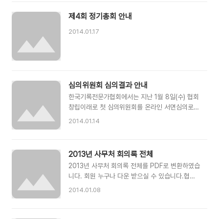
니다. 2014년도 정기총회는 아래와 같이 진행되
11:00 제2회 대한민국아키비스트 캠프 준비 회의
었습니다.1. 2013년 개회선언2. 개회사 및 인사말
* 집행위원님들의 참석과 회원님들의 응원 부탁..
제4회 정기총회 안내
3. 2013년 활동보고 - 협회 주요 활동보고(아키비
스트캠프, 학습반, 예비학교, 남북정상회담 회의록
2014.01.17
관련 활동 등)4. 2013년 결산보고 - 2013년 협회
비 운영내역 보고 및 협회재정 적자 등5. 감사보고
6. 2014년 사업(안)/ 2014년 예산(안) 보고 및 심
의의결 - 2014년 필수사업 및 필수사업에 따르는
예산보고7. 2014년 협회비 인상(안) 보고 및 심의
심의위원회 심의결과 안내
의결8. 폐회사정기총회 심의의결 결과1. ..
한국기록전문가협회에서는 지난 1월 8일(수) 협회
창립이래로 첫 심의위원회를 온라인 서면심의로
개최하였습니다. 주요심의 안건과 심의결과는 아
2014.01.14
래와 같습니다.1. 한국기록전문가협회 회원가입 승
인 - 협회 창립이후 현재까지 회원가입 승인에 대
한 공식적인 절차가 진행되지 못했습니다. 이에 심
2013년 사무처 회의록 전체
의위원회를 통해 회원가입에 대한 공식승인이 완
2013년 사무처 회의록 전체를 PDF로 변환하였습
료되었습니다. - 심의회 결과 : 심의위원 5명 전원
니다. 회원 누구나 다운 받으실 수 있습니다.협회
찬성으로 2013년 12월 31일까지 가입 신청한 회
블로그 상단에 있는 사무처 회의록을 클릭하시면
원 524명 중 회원가입신청서를 제출한 회원 516
2014.01.08
2014년 회의록이 업로드 됩니다.향후에도 협회
명에 대한 회원가입이 승인되었습니다. 심위위원
사무처에서는 회의록의 공개 및 활용을 위해 구글
들은 회원가입신청서를 미제출 회원 8명에 대해서
DOC를 위한 회의록 관리를 진행할 예정입니다.