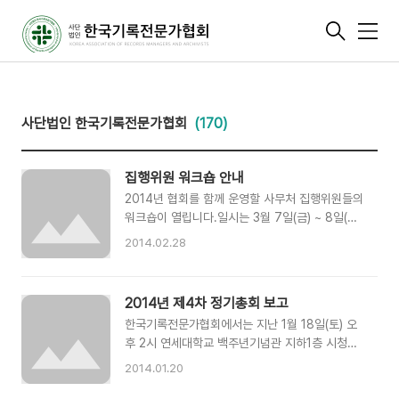
메
뉴
사단법인 한국기록전문가협회
(170)
집행위원 워크숍 안내
2014년 협회를 함께 운영할 사무처 집행위원들의
워크숍이 열립니다.일시는 3월 7일(금) ~ 8일(토)
이며, 장소는 잠원동 협회장님 전 자택입니다.(워
2014.02.28
크숍 시작시간은 저녁 7시이며, 장소는 현재 공실
입니다.)이번 워크은 2014년 협회 주요사업 및 활
동을 담당하실 집행위원과 사무처 각 국 식구들이
2014년 제4차 정기총회 보고
올 한해 진행될 협회사업에 대한 구체적인 논의와
한국기록전문가협회에서는 지난 1월 18일(토) 오
함께 공식활동을 시작하는 자리입니다.진행 순서
후 2시 연세대학교 백주년기념관 지하1층 시청각
- 19:00 ~ 20:00 각 국 회의 - 20:00 ~ 22:00
실에서 제4차 정기총회를 개최했습니다.먼저, 총
전체회의 - 22:00 ~ 자유토론(?) - 07:00 ~
2014.01.20
회에 참석해주신 회원여러분께 감사의 인사 드립
09:00 기상 및 조식(한강 산책) - 09:00 ~