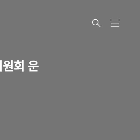
메
뉴
원회 운