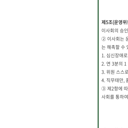
제5조(운영위원
이사회의 승인
② 이사회는 
는 해촉할 수 
1. 심신장애로
2. 연 3분의
3. 위원 스
4. 직무태만
③ 제2항에 
사회를 통하여