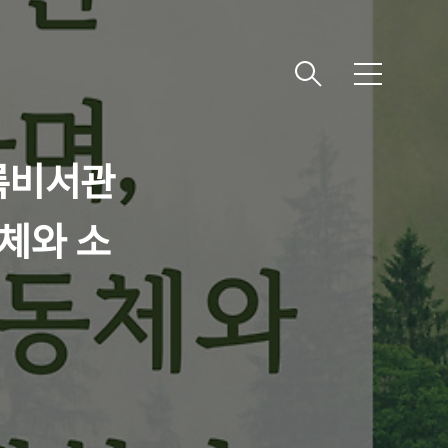
메
뉴
록비서관
체와 소