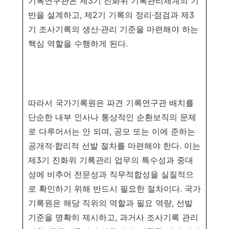
기록연구관은 제
3
기 진화위 기록관리체계의 기
반을 설계하고
,
제
2
기 기록의 정리
·
점검과 제
3
기 조사기록의 생산
·
관리 기준을 마련해야 하는
핵심 역할을 수행하게 된다
.
따라서 국가기록원은 파견 기록연구관 배치를
단순한 내부 인사나 통상적인 순환보직의 문제
로
다루어서는 안 되며
,
공모 또는 이에 준하는
공개적
·
합리적 선발 절차를 마련해야 한다
.
이는
제
3
기 진화위 기록관리 업무의 특수성과 중대
성에 비추어 전문성과 직무적합성을 실질
적으
로 확인하기 위해 반드시 필요한 절차이다
.
국가
기록원은 해당 직위의 역할과 필요 역량
,
선발
기준을 명확히 제시하고
,
과거사 조사기록 관리