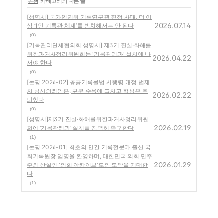
'
논평
' 카테고리의 다른 글
[성명서] 국가인권위 기록연구관 진정 사태, 더 이
2026.07.14
상 ‘1인 기록관 체제’를 방치해서는 안 된다
(0)
[기록관리단체협의회 성명서] 제3기 진실·화해를
위한과거사정리위원회는 '기록관리과' 설치에 나
2026.04.22
서야 한다
(0)
[논평 2026-02] 공공기록물법 시행령 개정 법제
처 심사의뢰안은, 부분 수용에 그치고 핵심은 후
2026.02.22
퇴했다
(0)
[성명서]제3기 진실·화해를위한과거사정리위원
2026.02.19
회에 ‘기록관리과’ 설치를 강력히 촉구한다
(1)
[논평 2026-01] 최초의 민간 기록전문가 출신 국
회기록원장 임명을 환영하며, 대한민국 의회 민주
2026.01.29
주의 산실인 '의회 아카이브'로의 도약을 기대한
다
(1)