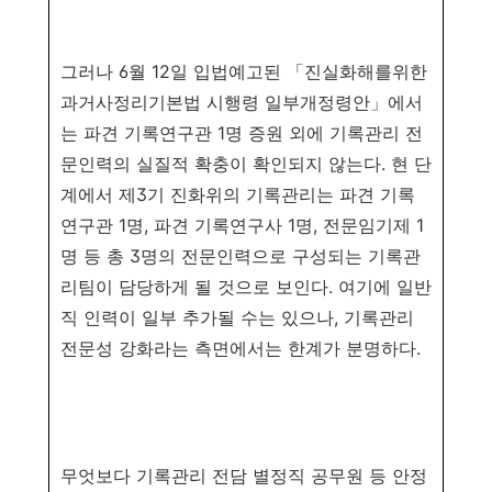
그러나
6
월
12
일 입법예고된
「
진실화해를위한
과거사정리기본법 시행령 일부개정령안
」
에서
는
파견 기록연구관
1
명 증원 외에 기록관리 전
문인력의 실질적 확충이 확인되지 않는다
.
현
단
계에서
제
3
기 진화위의 기록관리는 파견 기록
연구관
1
명
,
파견 기록연구사
1
명
,
전문임기제
1
명 등 총
3
명의 전문인력으로 구성되는 기록관
리팀이 담당하게 될 것으로 보인다
.
여기에
일반
직 인력이 일부 추가될 수는 있으나
,
기록관리
전문성 강화라는 측면에서는 한계가 분명하다
.
무엇보다 기록관리 전담 별정직 공무원 등 안정