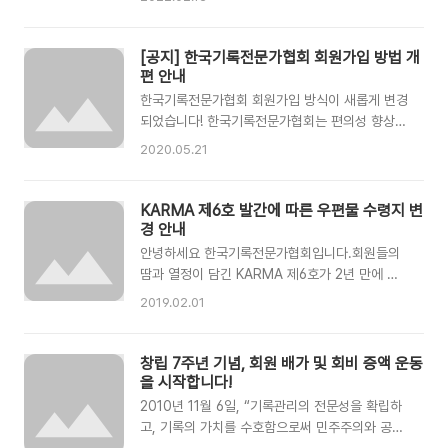
🔷회원정보 확인 및 갱신방법✔️회원정보 확인 방
기록전문가협회 회원관리 규정」, 「사단법인 한국
법 👉현재 회원정보가 궁금할 경우 '전화(02-
기록전문가협회 개인정보보호방침」에 따라 정하고
747-7268)', '메일
있습니다. 💚 회원 가입 바로가기 💚 정회원 · 학
[공지] 한국기록전문가협회 회원가입 방법 개
(karma@archivisrs.or.kr)','회원정보 확인·갱신
생회원 · 후원회원(일반) 후원회원(기관 · 단체 · 기
편 안내
요청서(구글설문지)..
업) 온라인 회원 가입 신청 바로가기 서면 회원 가
한국기록전문가협회 회원가입 방식이 새롭게 변경
입 신청 바로가기 회원의 종류 · 자격 · 회비 및 가
되었습니다! 한국기록전문가협회는 편의성 향상을
입 절차 등은 아래 내용을 참고해주세요🙂 💚 회
위해 회원가입 절차를 간소화였습니다.이용자 여
2020.05.21
원의 종류 및 자격 종류 자격 정회원 다음 중 하나
러분들의 많은 이용 부탁드립니다. 회원가입 과정
에 속하는 자 1. 「공공기록물 관리에 관한 법률」이
및 협회비 납입 방식이 훨씬 간편해졌습니다! 1. 회
정하는 기록물관리 전문요원 자격 취득자 2. 협회
원가입 수집 항목 최소화 회원가입 시 협회에서 필
KARMA 제6호 발간에 따른 우편물 수령지 변
가 인정하는 기록관리업무를 3년 이상 담당한 자
수로 수집했던 항목이 줄어들었습니다. 변경전 필
경 안내
3. 협회가 인정..
수 수집 정보 : 15가지➡ 변경후 필수 수집 정보 :
안녕하세요 한국기록전문가협회입니다.회원들의
8가지 2. 회원가입 신청 절차 간소화 신청을 위해
땀과 열정이 담긴 KARMA 제6호가 2년 만에 발
작성해야했던 많은 서류들을 없애고, 간단한 '온라
행됩니다. 우리의 이야기를 나눌 수 있는 KARMA
2019.02.01
인 회원가입 신청' 한 번으로 신청하실 수 있도록
제6호를 회원님들 댁으로 무사히 보내드리기 위해
변경하였습니다. 변경전 1. 회원가입신청서, 회원
우편물 수령지 확인작업을 진행하고 있습니다. 혹
카드, 자동이체동의서 작성↓2. 협회 메일로 작성
시 우편물 수령지가 변경되셨다면 아래 을 클릭하
창립 7주년 기념, 회원 배가 및 회비 증액 운동
한 파일 전송↓3. 서류 검토 후 연..
여 작성 부탁드립니다.*2017년 1월 이후 우편물
을 시작합니다!
수령지가 변경되신 분들 중 협회에 말씀해주시지
2010년 11월 6일, “기록관리의 전문성을 확립하
않은 분께서는 꼭 알려주세요! 또한 연락처, 이메
고, 기록의 가치를 수호함으로써 민주주의와 공공
일, 소속 등의 변경이 있는 경우에도, 을 통해 변경