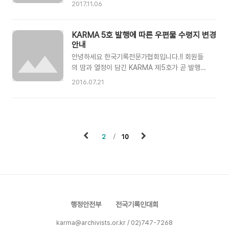
의 이익에 기여한다‘는 사명으로 출범한 한국기록
2017.11.06
된 사항을 작성해 주시기 바랍니다. 위 링크가 접
전문가협회가 오늘로 일곱 번째 생일을 맞았습니
속이 안 될 경우 협회 이메일
다. 한국기록전문가협회의 일곱 번째 생일을 함께
(karma@archivists.or.kr)로 이름 및 변경주소
축하해 주십시오. 우리 협회가 더 잘 자랄 수 있도
KARMA 5호 발행에 따른 우편물 수령지 변경
를 보내주시면 신속히 처리해 드리겠습니다. 변경
록 격려하고, 성원해 주신 칠백 사십여 회원 모두
안내
신청 기간은 2/18(월)까지이며, 회..
께 감사의 인사를 드립니다.창립 7주년을 맞이하
안녕하세요 한국기록전문가협회입니다.!! 회원들
는 뜻 깊은 날에 한국기록전문가협회의 역량강화
의 땀과 열정이 담긴 KARMA 제5호가 곧 발행됩
와 발전을 위한 ‘회원 배가 및 협회비 증액 운동’을
니다. 출간되었습니다. 우리의 이야기를 나눌 수
2016.07.21
시작합니다. ‘회원 배가 및 협회비 증액 운동’은 ‘민
있는 KARMA 제5호를 회원님들 댁으로 무사히
간 기록전문가 출신 국가기록원장 시대’를 맞이하
보내드리기 위해우편물 수령지 확인작업을 진행하
여 협회의 조직역량 강화, 전문교육프로그램 확충,
고 있습니다. 혹시 우편물 수령지가 변경되셨다면
기록전문직의 권익 향상을 목적으로 진행합니다.
아래 을 클릭하셔서 작성 부탁드립니다. * 2016
아래 호소문을 읽어보시고 주변에 널..
년 1월 이후 우편물 수령지가 변경되신 분들께서
2
10
는 꼭! 알려주세요! 본 링크가 접속이 안되실 경우
에는 karma@archivists.or.kr로 "이름과 변경
주소"를 알려주시면 신속히 처리해 드리겠습니다.
변경신청 기간은 7/21(목)~28(목) 8/1(월)까지이
며, 회신이 없으실 경우 기존 주소로 발송되오니
이점 양해 부탁드립니다. * 2016년 협회비 미납
행정안전부
전국기록인대회
회원..
karma@archivists.or.kr / 02)747-7268