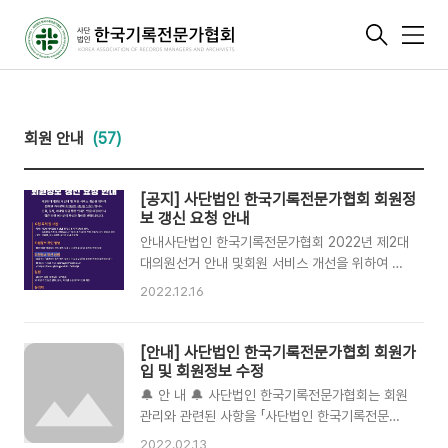
메
뉴
회원 안내
(57)
[공지] 사단법인 한국기록전문가협회 회원정
보 갱신 요청 안내
안내사단법인 한국기록전문가협회 2022년 제2대
대의원선거 안내 및회원 서비스 개선을 위하여 협
회원 여러분께 회원정보 갱신을 요청드립니다.전
2022.12.16
화, 문자, 이메일 등을 통해 요청도 함께 드릴 예정
이오니많은 회원 여러분의 관심과 참여를 부탁드
립니다. 🔷 추진목적 및 대상✔️목적 👉제2대 대
[안내] 사단법인 한국기록전문가협회 회원가
의원선거 방법 및 투표용지·회원번호 안내 👉
입 및 회원정보 수정
KARMA(기관지), KARMA LETTER+(소식지) 등
🔔 안 내 🔔 사단법인 한국기록전문가협회는 회원
각종 자료 및 소식 발송초 갱신(최신성 유지)✔️요
관리와 관련된 사항을 「사단법인 한국기록전문가
청대상 👉정회원, 학생회원을 포함한 전체 협회원
협회 정관」 제2장 회원(제5~9조), 「사단법인 한국
2022.02.13