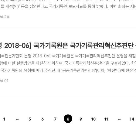
법률 개정(안)’ 등을 심의한다고 국가기록원 보도자료를 통해 밝혔다. 이번 회의는 지
 한국기록전문가협회는 지난 5월 21일 논평(국가기록관리위원회의 새로운 역할을 기
06.26
이정표가 되기를 기대한다고 한 바 있다. 이번 회의에서 심의한다고 밝힌 ‘공공기록물 
평 2018-06] 국가기록원은 국가기록관리혁신추진단
기록전문가협회 논평 2018-06] 국가기록원은 국가기록관리혁신추진단 운영을 재점
항에 대한 실행방안을 마련하기 위하여 '국가기록관리혁신추진단'을 구성하였다. 한국
국가기록원의 요청에 따라 추진단 내 '공공기록관리혁신팀'(이하, ‘혁신팀’)에 현장 전
 추천한 12명은 혁신팀에서 사퇴하겠다는 의사를 밝혔다. 협회는 그간 논평 등을 
06.01
말고 적극적으로 과제를 총괄하고 현장과의 의견수렴에 나설 것을 요구한 바 있다. 
1
···
5
6
7
8
9
10
11
···
14