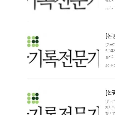
통령기
성에 
2019.0
계로 
활용도 
[논
[한국
일 '국
정계획(
확립과
2019.
행 후
[논
[한국
가기록
작년 