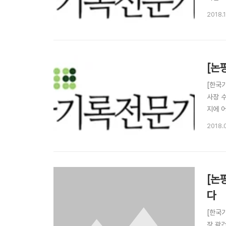
국가기
2018.1
후 국가
[논
[한국
사장 
지에 
청하는
2018.
요원의
전문가
[논
다
[한국
장 곽건