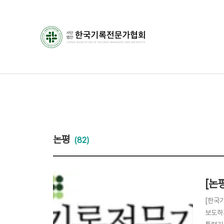
논평
(82)
[논
[한국기
보도하