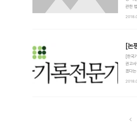
관한 
의다.
2018.
사에서 
[논
[한국
권고사
겠다는 
협회가
2018.
치지 
식..