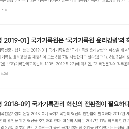
록관설립 당시부터 많은 기록관리전문가들은 개별대통령기록관의 필요성을 강하게 제기
맞는 개별적 관리가 필수적임에도 현재의 통합대통령기록관은 모든 대통령 기록을 동일
9.10
인해 통합대통령기록관은 대통령기록을 둘러싼 각종 정치적 논란에 적절히 대응하지 
요원..
평 2019-01] 국가기록원은 ‘국가기록원 윤리강령'
기록전문가협회 논평 2019-01] 국가기록원은 ‘국가기록원 윤리강령'의 확산을 재고
가기록원 윤리강령'을 제정하여 오는 6월 7일 시행한다고 한다(참고 1). 6월 3일
안) 보고’(기록관리교육센터-1335, 2019.5.27.)에 의하면, “기록전문직의 
 철저한 실천을 통하여 국민의 신뢰를 확보”하는 것을 목적으로 하여 2018년 4월부
06.06
 향후 기록물관리기관 순차 확대 추진” 예정이라고 하며, “윤리강령 설명자료 작성 후
평 2018-09] 국가기록관리 혁신의 전환점이 필요하
기록전문가협회 논평 2018-09] 국가기록관리 혁신의 전환점이 필요하다 2017년 
관리 발전을 위한 혁신을 추진하고 있다. 혁신의 시작은 2017년 11월 최초의 민
11월 29일 ‘최초의 민간 기록전문가 출신 국가기록원장 취임을 환영한다’는 논평을 